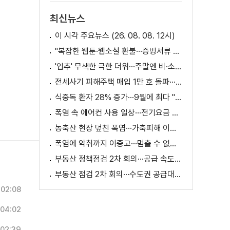
최신뉴스
이 시각 주요뉴스 (26. 08. 08. 12시)
"복잡한 웹툰·웹소설 환불···증빙서류 요구까지"
'입추' 무색한 극한 더위···주말엔 비·소나기
전세사기 피해주택 매입 1만 호 돌파···피해 지원 속도
식중독 환자 28% 증가···9월에 최다 "입추 방심 금물"
폭염 속 에어컨 사용 일상···전기요금 줄이려면?
농축산 현장 덮친 폭염···가축피해 이틀 새 28만 마리↑
폭염에 악취까지 이중고···멈출 수 없는 필수노동
부동산 정책점검 2차 회의···공급 속도전 본격화하나
부동산 점검 2차 회의···수도권 공급대책 논의
02:08
04:02
02:39