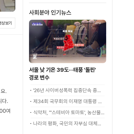
소화
사회분야 인기뉴스
영상보기
서울 낮 기온 39도···태풍 '돌핀'
경로 변수
'26년 사이버성폭력 집중단속 중간성과 발표···향후 추진계획은?
요.
니다.
제34회 국무회의 이재명 대통령 모두발언
00여
식약처, "'스테비아 토마토', 농산물 아닌 가공식품"
나라의 평화, 국민의 자부심 대체불가 대한민국 이재명 대통령 모두말씀