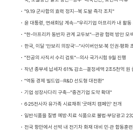
"9.19 군사합의 효력 정지···북 도발 즉각 조치"
윤 대통령, 연쇄회담 계속···"우리기업 아프리카 내 활동
"한-아프리카 동반자 관계 교두보"···관광 협력 방안 모
한국, 이달 '안보리 의장국'···"사이버안보·북 인권·평화 
"전공의 사직서 수리 검토"···의사 국가시험 9월 진행
작년 종부세 납세자 61% 감소···결정세액 2조5천억 원
"역동 경제 빌드업···R&D 선도형 대전환"
기업 성장사다리 구축···"중견기업 도약 확대"
6·25전사자 유가족 시료채취 '굿매치 캠페인' 전개
일반식품을 질병 예방·치료 식품으로 불법·부당광고 23
전국 항만에서 선박 내 전기차 화재 대비 민·관 합동훈련