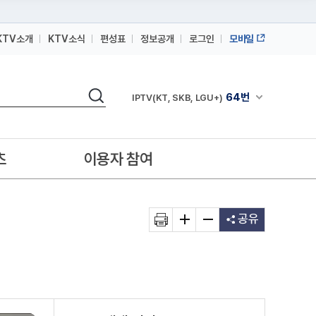
KTV소개
KTV소식
편성표
정보공개
로그인
모바일
164번
스카이라이프
검색
64번
채널안내 펼쳐
IPTV(KT, SKB, LGU+)
164번
스카이라이프
64번
IPTV(KT, SKB, LGU+)
츠
이용자 참여
164번
스카이라이프
공유