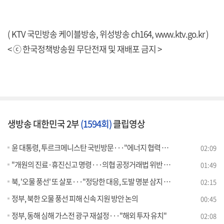
( KTV 국민방송 케이블방송, 위성방송 ch164,
www.ktv.go.kr
)
< ⓒ 한국정책방송원 무단전재 및 재배포 금지 >
생방송 대한민국 2부
(1594회)
클립영상
윤 대통령, 투르크메니스탄 국빈방문···"에너지 협력 확대"
02:09
"개원의 진료·휴진신고 명령···의협 공정거래법 위반 검토"
01:49
북, '오물 풍선' 또 살포···"정당한 대응, 도발 명분 삼지 않아야"
02:15
정부, 북한 오물 풍선 피해 신속 지원 방안 논의
00:45
정부, 동해 심해 가스전 광구 재설정···"해외 투자 유치"
02:08