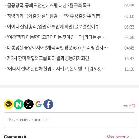
금융당국, 공매도 전산시스템 내년 3월 구축 목표
03:15
지방의회 국외 출장 실태점검···"외유성 출장 뿌리 뽑는다"
02:00
아이티 신임 총리, 입원 하루 만에 퇴원 [글로벌 핫이슈]
05:33
'이것'까지 이동한다고!? 어디든 찾아갑니다 [라떼는 뉴우스]
04:30
대통령실 중앙아시아 3개국 국빈 방문 (6.7) [브리핑 인사이트]
04:45
제3차 한미 핵협의그룹 회의 결과 공동기자회견
15:42
'에너지 절약' 실천해 환경도 지키고, 돈도 받고! [경제&이슈]
11:38