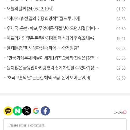
오늘의 날씨 (24. 06. 12. 10시)
01:59
"하마스 휴전 결의 수용 희망적" [월드 투데이]
04:56
우체국·은행·학교, 무엇이든 직접 찾아오던 시절 [라떼는 뉴우스]
04:30
아프리카와 맺은 돈독한 경제협력 성과와 후속조치는?
19:41
윤 대통령 "피해상황 신속 파악···안전점검"
00:28
"한국 가계부채 비율이 세계 1위?" 오해와 진실은 [정책 바로보기]
05:36
원치 않은 금융권 마케팅 연락 쉽게 차단할 수 있다? [정책 바로보기]
02:38
'호국보훈의 달' 든든한 혜택 모음 [돈이 보이는 VCR]
02:59