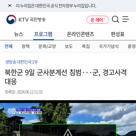
본
메
전
이 누리집은 대한민국 공식 전자정부 누리집입니다.
문
뉴
체
바
바
메
KTV 국민방송
온 에어
로
로
뉴
공식 누리집 주소 확인하기
메뉴 열기
가
가
바
go.kr 주소를 사용하는 누리집은 대한민국 정부기관이 관리하는 누리집입
기
기
로
뉴스
프로그램
온라인콘텐츠
편성표
니다.
가
이밖에 or.kr 또는 .kr등 다른 도메인 주소를 사용하고 있다면 아래 URL에
기
전체
정책
문화/교양
보도
특집
국가기념식
종영
서 도메인 주소를 확인해 보세요
운영중인 공식 누리집보기
생방송 대한민국 1부
북한군 9일 군사분계선 침범···군, 경고사격
대응
등록일 : 2024.06.12 11:33