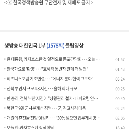
< ⓒ 한국정책방송원 무단전재 및 재배포 금지 >
생방송 대한민국 1부
(1578회)
클립영상
윤 대통령, 카자흐스탄 첫 일정으로 동포간담회···오늘 정상회담
01:57
한국가요로 '환영'···"호혜적 동반자 관계 더 발전"
01:43
비즈니스포럼 기조연설···"에너지 분야 협력 고도화"
03:24
전북 부안서 규모 4.8 지진···올해 최대 규모
00:25
한 총리, 전북 부안 지진에 "상황관리 철저·대피요령 안내" 지시
00:40
북한군 9일 군사분계선 침범···군, 경고사격 대응
02:24
개원의 휴진율 전망 엇갈려···"30% 넘으면 업무개시명령"
02:05
오늘 한-카자흐스탄 정상회담
16:49