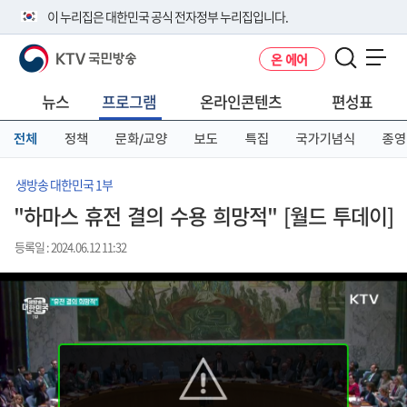
본
메
전
이 누리집은 대한민국 공식 전자정부 누리집입니다.
문
뉴
체
바
바
메
KTV 국민방송
온 에어
로
로
뉴
공식 누리집 주소 확인하기
메뉴 열기
가
가
바
go.kr 주소를 사용하는 누리집은 대한민국 정부기관이 관리하는 누리집입
기
기
로
뉴스
프로그램
온라인콘텐츠
편성표
니다.
가
이밖에 or.kr 또는 .kr등 다른 도메인 주소를 사용하고 있다면 아래 URL에
기
전체
정책
문화/교양
보도
특집
국가기념식
종영
서 도메인 주소를 확인해 보세요
운영중인 공식 누리집보기
생방송 대한민국 1부
"하마스 휴전 결의 수용 희망적" [월드 투데이]
등록일 : 2024.06.12 11:32