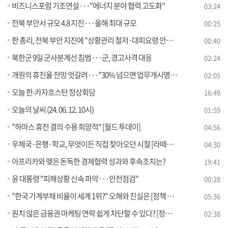
비즈니스포럼 기조연설···"에너지 분야 협력 고도화"
03:24
전북 부안서 규모 4.8 지진···올해 최대 규모
00:25
한 총리, 전북 부안 지진에 "상황관리 철저·대피요령 안내" 지시
00:40
북한군 9일 군사분계선 침범···군, 경고사격 대응
02:24
개원의 휴진율 전망 엇갈려···"30% 넘으면 업무개시명령"
02:05
오늘 한-카자흐스탄 정상회담
16:49
오늘의 날씨 (24. 06. 12. 10시)
01:59
"하마스 휴전 결의 수용 희망적" [월드 투데이]
04:56
우체국·은행·학교, 무엇이든 직접 찾아오던 시절 [라떼는 뉴우스]
04:30
아프리카와 맺은 돈독한 경제협력 성과와 후속조치는?
19:41
윤 대통령 "피해상황 신속 파악···안전점검"
00:28
"한국 가계부채 비율이 세계 1위?" 오해와 진실은 [정책 바로보기]
05:36
원치 않은 금융권 마케팅 연락 쉽게 차단할 수 있다? [정책 바로보기]
02:38