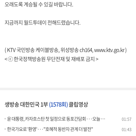
오래도록 계승될 수 있길 바랍니다.
지금까지 월드투데이 전해드렸습니다.
( KTV 국민방송 케이블방송, 위성방송 ch164,
www.ktv.go.kr
)
< ⓒ 한국정책방송원 무단전재 및 재배포 금지 >
생방송 대한민국 1부
(1578회)
클립영상
윤 대통령, 카자흐스탄 첫 일정으로 동포간담회···오늘 정상회담
01:57
한국가요로 '환영'···"호혜적 동반자 관계 더 발전"
01:43