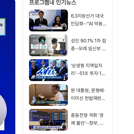
프로그램내 인기뉴스
6.3지방선거 대국
민담화···"AI 악용
가짜뉴스 처벌"
성인 90.1% 1차 접
종···모레 임신부 사
전예약
'상생형 지역일자
리'···51조 투자·13
만 명 고용
문 대통령, 문형배·
이미선 헌법재판관
임명 재가
중동전쟁 격화 '경
제 불안'···정부, 금
융·수출입 영향 최