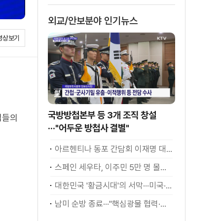
소화
외교/안보분야 인기뉴스
영상보기
국방방첩본부 등 3개 조직 창설
업들의
···"어두운 방첩사 결별"
아르헨티나 동포 간담회 이재명 대통령 모두발언
스페인 세우타, 이주민 5만 명 몰려 [월드 투데이]
대한민국 '황금시대'의 서막···미국·남미 순방 성과 총정리 [정.주.행]
남미 순방 종료···"핵심광물 협력·원유 수입선 확대"