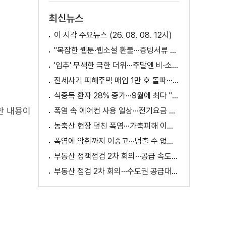
최신뉴스
이 시각 주요뉴스 (26. 08. 08. 12시)
"복잡한 웹툰·웹소설 환불···증빙서류 요구까지"
'입추' 무색한 극한 더위···주말엔 비·소나기
전세사기 피해주택 매입 1만 호 돌파···피해 지원 속도
식중독 환자 28% 증가···9월에 최다 "입추 방심 금물"
한 내용이
폭염 속 에어컨 사용 일상···전기요금 줄이려면?
농축산 현장 덮친 폭염···가축피해 이틀 새 28만 마리↑
폭염에 악취까지 이중고···멈출 수 없는 필수노동
부동산 정책점검 2차 회의···공급 속도전 본격화하나
부동산 점검 2차 회의···수도권 공급대책 논의