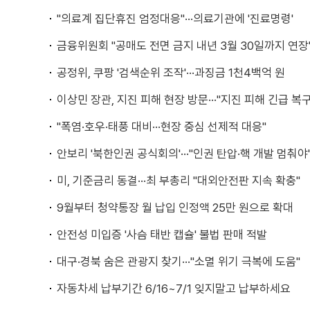
"의료계 집단휴진 엄정대응"···의료기관에 '진료명령'
금융위원회 "공매도 전면 금지 내년 3월 30일까지 연장
공정위, 쿠팡 '검색순위 조작'···과징금 1천4백억 원
이상민 장관, 지진 피해 현장 방문···"지진 피해 긴급 복구
"폭염·호우·태풍 대비···현장 중심 선제적 대응"
안보리 '북한인권 공식회의'···"인권 탄압·핵 개발 멈춰야
미, 기준금리 동결···최 부총리 "대외안전판 지속 확충"
9월부터 청약통장 월 납입 인정액 25만 원으로 확대
안전성 미입증 '사슴 태반 캡슐' 불법 판매 적발
대구·경북 숨은 관광지 찾기···"소멸 위기 극복에 도움"
자동차세 납부기간 6/16~7/1 잊지말고 납부하세요