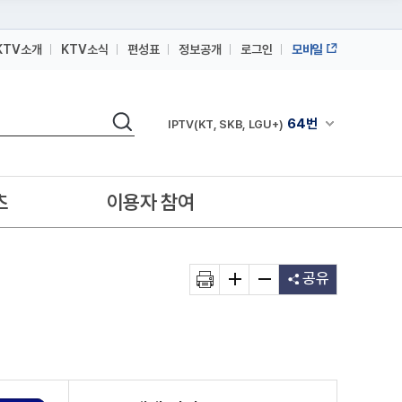
KTV소개
KTV소식
편성표
정보공개
로그인
모바일
164번
스카이라이프
64번
IPTV(KT, SKB, LGU+)
검색
164번
채널안내 펼쳐
스카이라이프
64번
IPTV(KT, SKB, LGU+)
164번
스카이라이프
츠
이용자 참여
공유