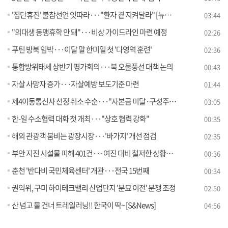
'집단휴진' 불참선언 잇따라···"환자 곁 지켜달라" [뉴스의 맥]
03:44
"의대생 동맹휴학 안 돼"···비상 가이드라인 마련 예정
02:26
푸틴 방북 임박···이달 말 한미일 첫 '다영역 훈련'
02:36
통합방위태세 상반기 평가회의···북 오물풍선 대책 논의
00:43
자살 사망자 증가···자살예방 보도기준 마련
01:44
제4이동통신사 선정 취소 수순···"자본금 미달·구성주주 상이"
03:05
한-일 수소협력 대화 첫 개최···"상호 협력 강화"
00:35
해외 관광객 붐비는 광장시장···'바가지' 개선 점검
02:35
부안 지진 시설물 피해 401건···여진 대비 철저한 상황관리 당부
00:36
춘천 '반다비 국민체육센터' 개관···전국 15번째
00:34
권익위, 구미 하이테크밸리 산업단지 '분묘 이전' 분쟁 조정
02:50
산 넘고 물 건너 트레일러닝!! 한국이 딱~ [S&News]
04:56