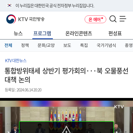
본
메
전
이 누리집은 대한민국 공식 전자정부 누리집입니다.
문
뉴
체
바
바
메
KTV 국민방송
온 에어
로
로
뉴
공식 누리집 주소 확인하기
메뉴 열기
가
가
바
go.kr 주소를 사용하는 누리집은 대한민국 정부기관이 관리하는 누리집입
기
기
로
뉴스
프로그램
온라인콘텐츠
편성표
니다.
가
이밖에 or.kr 또는 .kr등 다른 도메인 주소를 사용하고 있다면 아래 URL에
기
전체
정책
문화/교양
보도
특집
국가기념식
종영
서 도메인 주소를 확인해 보세요
운영중인 공식 누리집보기
KTV 대한뉴스
통합방위태세 상반기 평가회의···북 오물풍선
대책 논의
등록일 : 2024.06.14 20:20