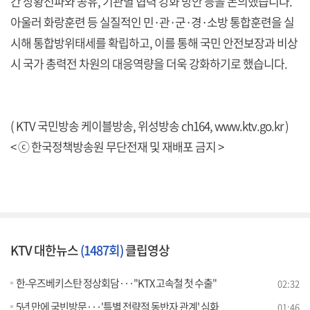
간 상황전파와 공유, 기관별 협력 강화 방안 등을 논의했습니다.
아울러 화랑훈련 등 실질적인 민·관·군·경·소방 통합훈련을 실
시해 통합방위태세를 확립하고, 이를 통해 국민 안전보장과 비상
시 국가 총력전 차원의 대응역량을 더욱 강화하기로 했습니다.
( KTV 국민방송 케이블방송, 위성방송 ch164,
www.ktv.go.kr
)
< ⓒ 한국정책방송원 무단전재 및 재배포 금지 >
KTV 대한뉴스
(1487회)
클립영상
한-우즈베키스탄 정상회담···"KTX 고속철 첫 수출"
02:32
5년 만에 국빈방문···'특별 전략적 동반자 관계' 심화
01:46