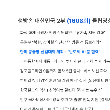
생방송 대한민국 2부
(1608회)
클립영
화성 화재 사망자 전원 신원확인···"유가족 지원 강화"
통일부 "북한, 장마철 임진강 댐 방류 전 통보하라"
한미 공급망·산업대화 개최···"반도체·AI 등 협력"
국채통합계좌 개통···외국인 투자자 한국 국채 투자 가능
김포골드라인 9월까지 열차 5편 증차···버스 노선 확대
한미일 첫 다영역 훈련 '프리덤 에지' 실시 [외신에 비친 
한국철도의 역사! 추억여행 달린다 [라떼는 뉴우스]
인구 국가비상사태! 양육·주거 '저출생' 전폭 지원 [경제
아세안 중요한 파트너국 '태국' [세계 속 한국]