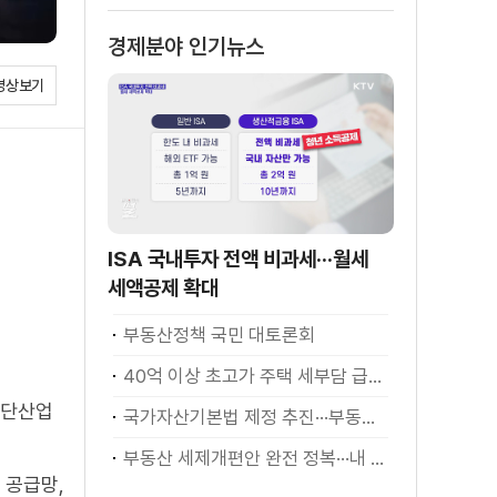
경제분야 인기뉴스
영상보기
ISA 국내투자 전액 비과세···월세
세액공제 확대
부동산정책 국민 대토론회
40억 이상 초고가 주택 세부담 급증···실수요자 보호 강화
첨단산업
국가자산기본법 제정 추진···부동산·주식 등 통합 관리
부동산 세제개편안 완전 정복···내 세금 어떻게 달라지나? [K-정책 사용법]
 공급망,