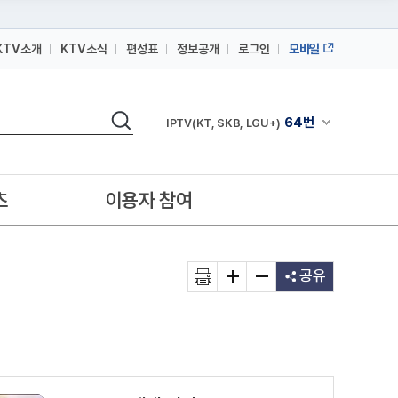
KTV소개
KTV소식
편성표
정보공개
로그인
모바일
164번
스카이라이프
검색
64번
채널안내 펼쳐
IPTV(KT, SKB, LGU+)
164번
스카이라이프
64번
IPTV(KT, SKB, LGU+)
츠
이용자 참여
164번
스카이라이프
공유