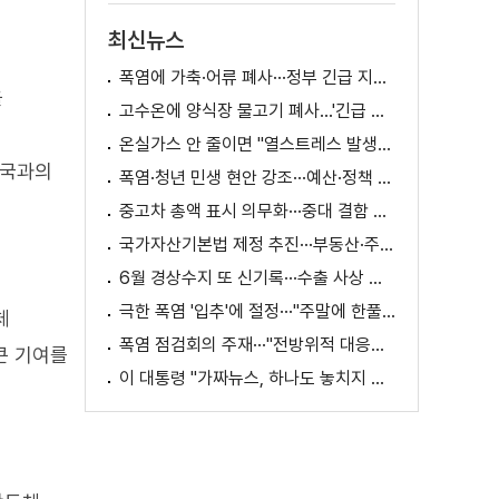
최신뉴스
폭염에 가축·어류 폐사···정부 긴급 지원책 마련
을
고수온에 양식장 물고기 폐사...'긴급 방류' 지원
온실가스 안 줄이면 "열스트레스 발생일 29배 증가"
3국과의
폭염·청년 민생 현안 강조···예산·정책 방향 제시
중고차 총액 표시 의무화···중대 결함 시 '계약 해제'
국가자산기본법 제정 추진···부동산·주식 등 통합 관리
6월 경상수지 또 신기록···수출 사상 첫 1천억 달러
극한 폭염 '입추'에 절정···"주말에 한풀 꺾인다"
체
폭염 점검회의 주재···"전방위적 대응체계 가동"
큰 기여를
이 대통령 "가짜뉴스, 하나도 놓치지 말고 바로잡아야"