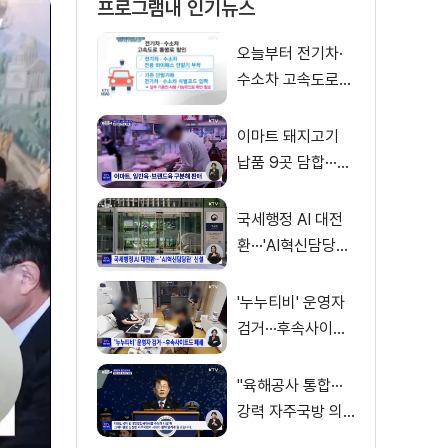
프로그램내 인기뉴스
오늘부터 전기차·
수소차 고속도로
통행료 50% 할인
이마트 돼지고기
납품 9곳 담합···과
징금 31억 원
국세행정 AI 대전
환···'AI혁신담당관'
신설
'누누티비' 운영자
검거···후속사이트
도 폐쇄
"육해공사 통합···
강력 자주국방 의
지로 무장"