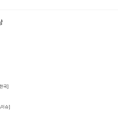
상
한국]
&이슈]