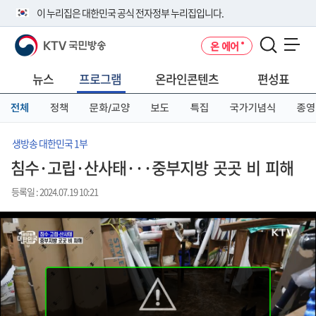
본
메
전
이 누리집은 대한민국 공식 전자정부 누리집입니다.
문
뉴
체
바
바
메
KTV 국민방송
온 에어
로
로
뉴
공식 누리집 주소 확인하기
메뉴 열기
가
가
바
go.kr 주소를 사용하는 누리집은 대한민국 정부기관이 관리하는 누리집입
기
기
로
뉴스
프로그램
온라인콘텐츠
편성표
니다.
가
이밖에 or.kr 또는 .kr등 다른 도메인 주소를 사용하고 있다면 아래 URL에
기
전체
정책
문화/교양
보도
특집
국가기념식
종영
서 도메인 주소를 확인해 보세요
운영중인 공식 누리집보기
생방송 대한민국 1부
침수·고립·산사태···중부지방 곳곳 비 피해
등록일 : 2024.07.19 10:21