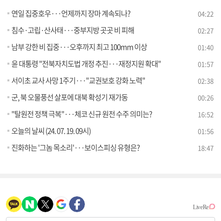
연일 집중호우···언제까지 장마 계속되나?
04:22
침수·고립·산사태···중부지방 곳곳 비 피해
02:27
남부 강한 비 집중···오후까지 최고 100mm 이상
01:40
윤 대통령 "전북자치도법 개정 추진···재정지원 확대"
01:57
서이초 교사 사망 1주기···"교권보호 강화 노력"
02:38
군, 북 오물풍선 살포에 대북 확성기 재가동
00:26
"탈원전 정책 극복"···체코 신규 원전 수주 의미는?
16:52
오늘의 날씨 (24. 07. 19. 09시)
01:56
진화하는 '그놈 목소리'···보이스피싱 유형은?
18:47