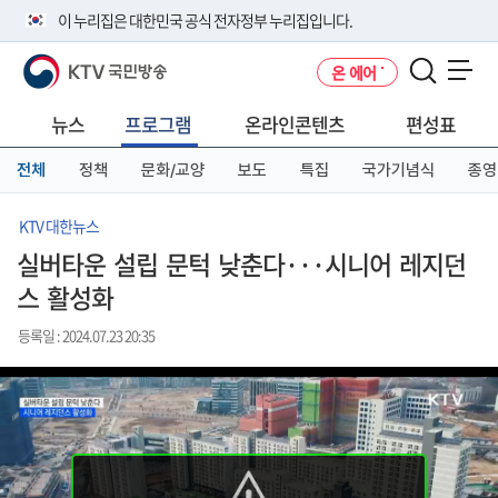
본
메
전
이 누리집은 대한민국 공식 전자정부 누리집입니다.
문
뉴
체
바
바
메
KTV 국민방송
온 에어
로
로
뉴
공식 누리집 주소 확인하기
메뉴 열기
가
가
바
go.kr 주소를 사용하는 누리집은 대한민국 정부기관이 관리하는 누리집입
기
기
로
뉴스
프로그램
온라인콘텐츠
편성표
니다.
가
이밖에 or.kr 또는 .kr등 다른 도메인 주소를 사용하고 있다면 아래 URL에
기
전체
정책
문화/교양
보도
특집
국가기념식
종영
서 도메인 주소를 확인해 보세요
운영중인 공식 누리집보기
KTV 대한뉴스
실버타운 설립 문턱 낮춘다···시니어 레지던
스 활성화
등록일 : 2024.07.23 20:35