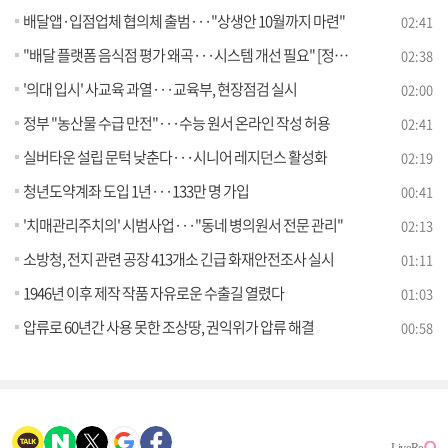
배달앱·입점업체 협의체 출범···"상생안 10월까지 마련"
02:41
"배달 플랫폼 음식점 평가 왜곡···시스템 개선 필요" [정책현장+]
02:38
'의대 입시' 사교육 과열···교육부, 현장점검 실시
02:00
정부 "농산물 수급 만전"···수능 원서 온라인 작성 허용
02:41
실버타운 설립 문턱 낮춘다···시니어 레지던스 활성화
02:19
청년도약계좌 도입 1년···133만 명 가입
00:41
'치매관리주치의' 시범사업···"동네 병의원서 전문 관리"
02:13
소방청, 전지 관련 공장 413개소 긴급 화재안전조사 실시
01:11
1946년 이후 제작 작품 자유로운 수출길 열렸다
01:03
압류로 60년간 사용 못한 조상땅, 권익위가 압류 해결
00:58