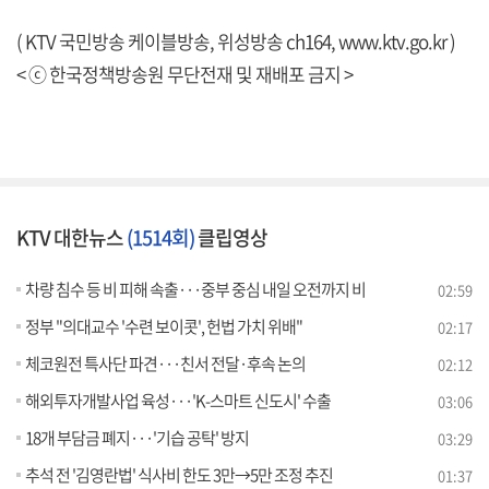
( KTV 국민방송 케이블방송, 위성방송 ch164,
www.ktv.go.kr
)
< ⓒ 한국정책방송원 무단전재 및 재배포 금지 >
KTV 대한뉴스
(1514회)
클립영상
차량 침수 등 비 피해 속출···중부 중심 내일 오전까지 비
02:59
정부 "의대교수 '수련 보이콧', 헌법 가치 위배"
02:17
체코원전 특사단 파견···친서 전달·후속 논의
02:12
해외투자개발사업 육성···'K-스마트 신도시' 수출
03:06
18개 부담금 폐지···'기습 공탁' 방지
03:29
추석 전 '김영란법' 식사비 한도 3만→5만 조정 추진
01:37