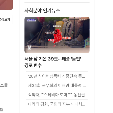
소화
사회분야 인기뉴스
영상보기
서울 낮 기온 39도···태풍 '돌핀'
경로 변수
'26년 사이버성폭력 집중단속 중간성과 발표···향후 추진계획은?
개소를
제34회 국무회의 이재명 대통령 모두발언
식약처, "'스테비아 토마토', 농산물 아닌 가공식품"
나라의 평화, 국민의 자부심 대체불가 대한민국 이재명 대통령 모두말씀
건은