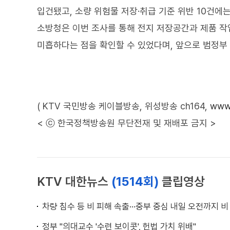
입건됐고, 소량 위험물 저장·취급 기준 위반 10건에
소방청은 이번 조사를 통해 전지 저장공간과 제품 작
미흡하다는 점을 확인할 수 있었다며, 앞으로 범정부
( KTV 국민방송 케이블방송, 위성방송 ch164,
www.
< ⓒ 한국정책방송원 무단전재 및 재배포 금지 >
KTV 대한뉴스
(1514회)
클립영상
차량 침수 등 비 피해 속출···중부 중심 내일 오전까지 비
정부 "의대교수 '수련 보이콧', 헌법 가치 위배"