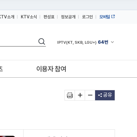
KTV소개
KTV소식
편성표
정보공개
로그인
모바일
164번
스카이라이프
검색
64번
채널안내 펼쳐
IPTV(KT, SKB, LGU+)
164번
스카이라이프
64번
IPTV(KT, SKB, LGU+)
츠
이용자 참여
164번
스카이라이프
공유