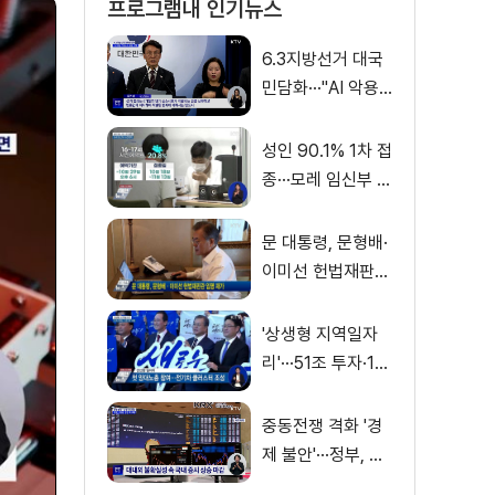
프로그램내 인기뉴스
6.3지방선거 대국
민담화···"AI 악용
가짜뉴스 처벌"
성인 90.1% 1차 접
종···모레 임신부 사
전예약
문 대통령, 문형배·
이미선 헌법재판관
임명 재가
'상생형 지역일자
리'···51조 투자·13
만 명 고용
중동전쟁 격화 '경
제 불안'···정부, 금
융·수출입 영향 최