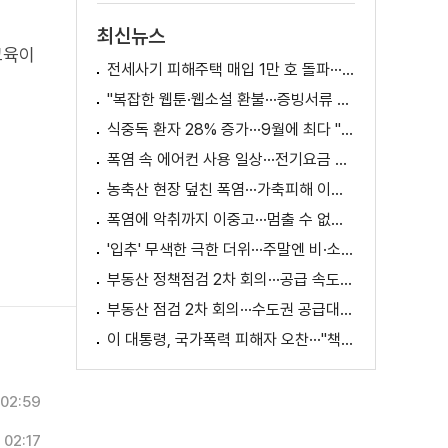
최신뉴스
교육이
전세사기 피해주택 매입 1만 호 돌파···피해 지원 속도
"복잡한 웹툰·웹소설 환불···증빙서류 요구까지"
식중독 환자 28% 증가···9월에 최다 "입추 방심 금물"
폭염 속 에어컨 사용 일상···전기요금 줄이려면?
농축산 현장 덮친 폭염···가축피해 이틀 새 28만 마리↑
폭염에 악취까지 이중고···멈출 수 없는 필수노동
'입추' 무색한 극한 더위···주말엔 비·소나기
부동산 정책점검 2차 회의···공급 속도전 본격화하나
부동산 점검 2차 회의···수도권 공급대책 논의
이 대통령, 국가폭력 피해자 오찬···"책임지고 치유"
02:59
02:17