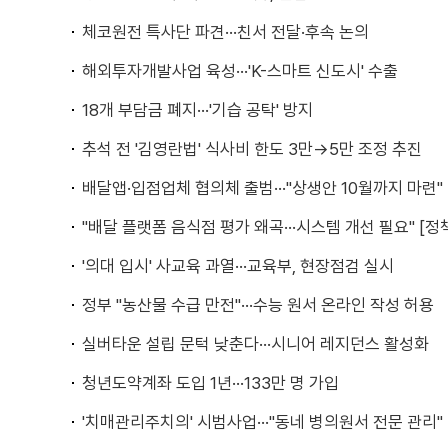
체코원전 특사단 파견···친서 전달·후속 논의
해외투자개발사업 육성···'K-스마트 신도시' 수출
18개 부담금 폐지···'기습 공탁' 방지
추석 전 '김영란법' 식사비 한도 3만→5만 조정 추진
배달앱·입점업체 협의체 출범···"상생안 10월까지 마련"
"배달 플랫폼 음식점 평가 왜곡···시스템 개선 필요" [정
'의대 입시' 사교육 과열···교육부, 현장점검 실시
정부 "농산물 수급 만전"···수능 원서 온라인 작성 허용
실버타운 설립 문턱 낮춘다···시니어 레지던스 활성화
청년도약계좌 도입 1년···133만 명 가입
'치매관리주치의' 시범사업···"동네 병의원서 전문 관리"