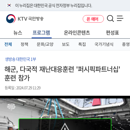
본
메
전
이 누리집은 대한민국 공식 전자정부 누리집입니다.
문
뉴
체
바
바
메
KTV 국민방송
온 에어
로
로
뉴
공식 누리집 주소 확인하기
메뉴 열기
가
가
바
go.kr 주소를 사용하는 누리집은 대한민국 정부기관이 관리하는 누리집입
기
기
로
뉴스
프로그램
온라인콘텐츠
편성표
니다.
가
이밖에 or.kr 또는 .kr등 다른 도메인 주소를 사용하고 있다면 아래 URL에
기
전체
정책
문화/교양
보도
특집
국가기념식
종영
서 도메인 주소를 확인해 보세요
운영중인 공식 누리집보기
생방송 대한민국 1부
해군, 다국적 재난대응훈련 '퍼시픽파트너십'
훈련 참가
등록일 : 2024.07.29 11:29