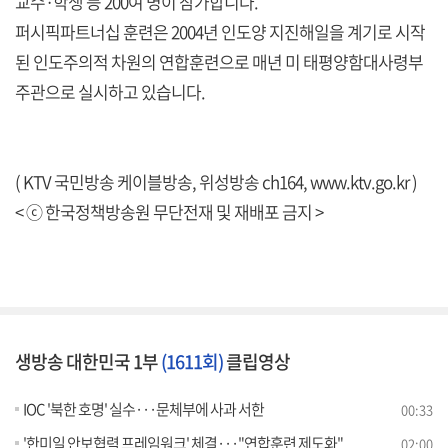
교수·학생 등 200여 명이 참가합니다.
퍼시픽파트너십 훈련은 2004년 인도양 지진해일을 계기로 시작
된 인도주의적 차원의 연합훈련으로 매년 미 태평양함대사령부
주관으로 실시하고 있습니다.
( KTV 국민방송 케이블방송, 위성방송 ch164,
www.ktv.go.kr
)
< ⓒ 한국정책방송원 무단전재 및 재배포 금지 >
생방송 대한민국 1부
(1611회)
클립영상
IOC '북한 호명' 실수···문체부에 사과 서한
00:33
'한미일 안보협력 프레임워크' 체결···"연합훈련 제도화"
02:00