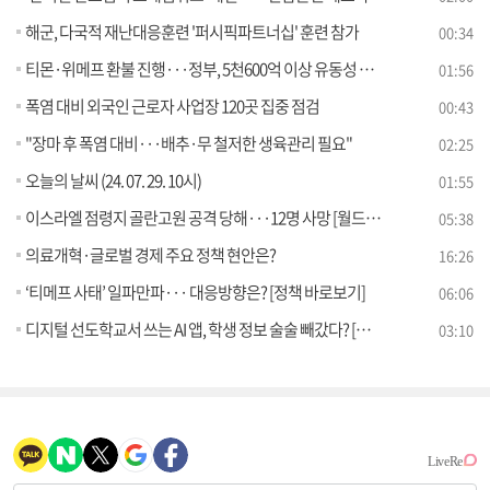
해군, 다국적 재난대응훈련 '퍼시픽파트너십' 훈련 참가
00:34
티몬·위메프 환불 진행···정부, 5천600억 이상 유동성 지원
01:56
폭염 대비 외국인 근로자 사업장 120곳 집중 점검
00:43
"장마 후 폭염 대비···배추·무 철저한 생육관리 필요"
02:25
오늘의 날씨 (24. 07. 29. 10시)
01:55
이스라엘 점령지 골란고원 공격 당해···12명 사망 [월드 투데이]
05:38
의료개혁·글로벌 경제 주요 정책 현안은?
16:26
‘티메프 사태’ 일파만파··· 대응방향은? [정책 바로보기]
06:06
디지털 선도학교서 쓰는 AI 앱, 학생 정보 술술 빼갔다? [정책 바로보기]
03:10