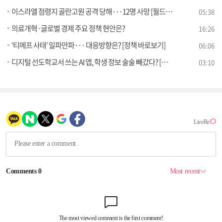
이스라엘 점령지 골란고원 공격 당해···12명 사망 [월드 투데이]
05:38
의료개혁·글로벌 경제 주요 정책 현안은?
16:26
‘티메프 사태’ 일파만파··· 대응방향은? [정책 바로보기]
06:06
디지털 선도학교서 쓰는 AI 앱, 학생 정보 술술 빼갔다? [정책 바로보기]
03:10