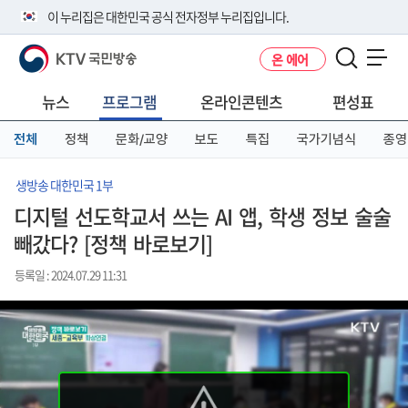
본
메
전
이 누리집은 대한민국 공식 전자정부 누리집입니다.
문
뉴
체
바
바
메
KTV 국민방송
온 에어
로
로
뉴
공식 누리집 주소 확인하기
메뉴 열기
가
가
바
go.kr 주소를 사용하는 누리집은 대한민국 정부기관이 관리하는 누리집입
기
기
로
뉴스
프로그램
온라인콘텐츠
편성표
니다.
가
이밖에 or.kr 또는 .kr등 다른 도메인 주소를 사용하고 있다면 아래 URL에
기
전체
정책
문화/교양
보도
특집
국가기념식
종영
서 도메인 주소를 확인해 보세요
운영중인 공식 누리집보기
생방송 대한민국 1부
디지털 선도학교서 쓰는 AI 앱, 학생 정보 술술
빼갔다? [정책 바로보기]
등록일 : 2024.07.29 11:31