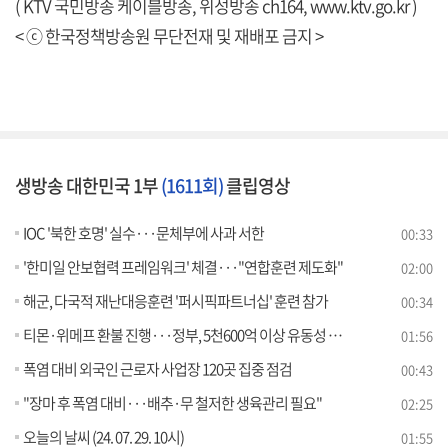
( KTV 국민방송 케이블방송, 위성방송 ch164,
www.ktv.go.kr
)
< ⓒ 한국정책방송원 무단전재 및 재배포 금지 >
생방송 대한민국 1부
(1611회)
클립영상
IOC '북한 호명' 실수···문체부에 사과 서한
00:33
'한미일 안보협력 프레임워크' 체결···"연합훈련 제도화"
02:00
해군, 다국적 재난대응훈련 '퍼시픽파트너십' 훈련 참가
00:34
티몬·위메프 환불 진행···정부, 5천600억 이상 유동성 지원
01:56
폭염 대비 외국인 근로자 사업장 120곳 집중 점검
00:43
"장마 후 폭염 대비···배추·무 철저한 생육관리 필요"
02:25
오늘의 날씨 (24. 07. 29. 10시)
01:55