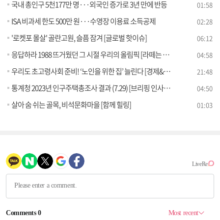
국내 총인구 5천177만 명···외국인 증가로 3년 만에 반등
01:58
ISA 비과세 한도 500만 원···수영장 이용료 소득공제
02:28
'로켓포 몰살' 골란고원, 슬픔 잠겨 [글로벌 핫이슈]
06:12
응답하라 1988 뜨거웠던 그 시절 우리의 올림픽 [라떼는 뉴우스]
04:58
우리도 초고령사회 준비! ‘노인을 위한 집’ 늘린다 [경제&이슈]
21:48
통계청 2023년 인구주택총조사 결과 (7.29) [브리핑 인사이트]
04:50
살아 숨 쉬는 골목, 비석문화마을 [함께 힐링]
01:03