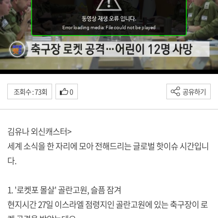
조회수 : 73회
0
공유하기
김유나 외신캐스터>
세계 소식을 한 자리에 모아 전해드리는 글로벌 핫이슈 시간입니
다.
1. '로켓포 몰살' 골란고원, 슬픔 잠겨
현지시간 27일 이스라엘 점령지인 골란고원에 있는 축구장이 로