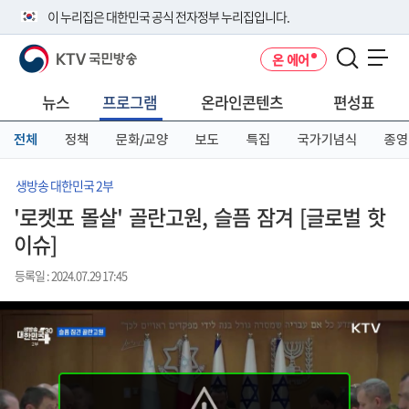
본
메
전
이 누리집은 대한민국 공식 전자정부 누리집입니다.
문
뉴
체
바
바
메
KTV 국민방송
온 에어
로
로
뉴
공식 누리집 주소 확인하기
메뉴 열기
가
가
바
go.kr 주소를 사용하는 누리집은 대한민국 정부기관이 관리하는 누리집입
기
기
로
뉴스
프로그램
온라인콘텐츠
편성표
니다.
가
이밖에 or.kr 또는 .kr등 다른 도메인 주소를 사용하고 있다면 아래 URL에
기
전체
정책
문화/교양
보도
특집
국가기념식
종영
서 도메인 주소를 확인해 보세요
운영중인 공식 누리집보기
생방송 대한민국 2부
'로켓포 몰살' 골란고원, 슬픔 잠겨 [글로벌 핫
이슈]
등록일 : 2024.07.29 17:45