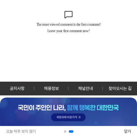
공지사항
채용정보
채널안내
찾아오시는 길
30128 세종특별자치시 정부2청사로 13 한국정책방송원 KTV
TEL: 044-204-8000
Copyrightⓒ KTV 국민방송 All Rights Reserved.
PC버전
앱 다운로드
오늘 하루 보지 않기
닫기