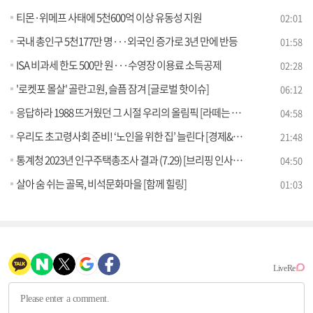
티몬·위메프 사태에 5천600억 이상 유동성 지원
02:01
국내 총인구 5천177만 명···외국인 증가로 3년 만에 반등
01:58
ISA 비과세 한도 500만 원···수영장 이용료 소득공제
02:28
'로켓포 몰살' 골란고원, 슬픔 잠겨 [글로벌 핫이슈]
06:12
응답하라 1988 뜨거웠던 그 시절 우리의 올림픽 [라떼는 뉴우스]
04:58
우리도 초고령사회 준비! ‘노인을 위한 집’ 늘린다 [경제&이슈]
21:48
통계청 2023년 인구주택총조사 결과 (7.29) [브리핑 인사이트]
04:50
살아 숨 쉬는 골목, 비석문화마을 [함께 힐링]
01:03