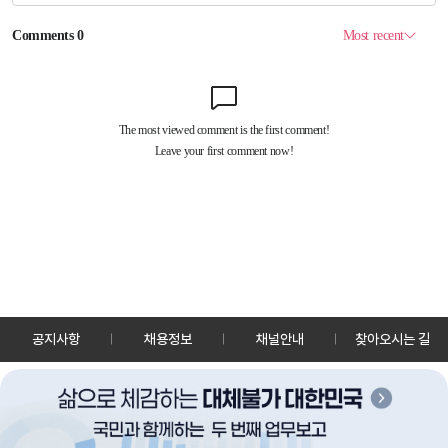
공지사항
채용정보
채널안내
찾아오시는 길
30128 세종특별자치시 정부2청사로 13 한국정책방송원 KTV
TEL: 044-204-8000
Copyrightⓒ KTV 국민방송 All Rights Reserved.