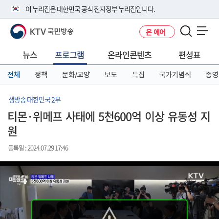
본
메
전
이 누리집은 대한민국 공식 전자정부 누리집입니다.
문
뉴
체
바
바
메
KTV 국민방송
온 에어
로
로
뉴
공식 누리집 주소 확인하기
메뉴 열기
가
가
바
go.kr 주소를 사용하는 누리집은 대한민국 정부기관이 관리하는 누리집입
기
기
로
뉴스
프로그램
온라인콘텐츠
편성표
니다.
가
이밖에 or.kr 또는 .kr등 다른 도메인 주소를 사용하고 있다면 아래 URL에
기
전체
정책
문화/교양
보도
특집
국가기념식
종영
서 도메인 주소를 확인해 보세요
운영중인 공식 누리집보기
생방송 대한민국 2부
티몬·위메프 사태에 5천600억 이상 유동성 지
원
등록일 : 2024.07.29 17:46