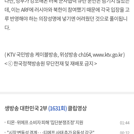
다만, 정부가 강조해온 러북 군사협력 규탄 문안은 담기지 않았는
데, 이는 ARF에 러시아와 북한이 참여했기 때문에 각국 입장을 고
루 반영해야 하는 의장성명에 넣기엔 어려웠던 것으로 풀이됩니
다.
( KTV 국민방송 케이블방송, 위성방송 ch164,
www.ktv.go.kr
)
< ⓒ 한국정책방송원 무단전재 및 재배포 금지 >
생방송 대한민국 2부
(1631회)
클립영상
티몬·위메프 소비자 피해 '집단분쟁조정' 지원
01:44
"시장 변동성 경계···티메프 사태 추가 유동성 강구"
00:32