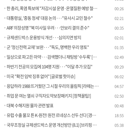
한 총리, 폭염 특보에 "저감시설 운영·온열질환 예방 철저히"
00:26
대통령실, '중동 정세' 대응 논의···"유사시 교민 철수"
02:21
ARF 의장성명 "북 미사일 우려···안보리 결의 준수"
00:35
규제샌드박스 운용방식 개선···심의지연 방지
02:01
군 '정신전력 교재' 보완···"독도, 명백한 우리 영토"
01:35
일상으로 파고든 마약···검색했더니 채팅방 '수두룩' [현장고발]
02:49
하반기 전공의 모집에 104명 지원···"이달 추가 모집"
00:29
미국 "확전 임박 징후 없어" [글로벌 핫이슈]
06:02
응답하라 1988 뜨거웠던 그 시절 우리의 올림픽 [라떼는 뉴우스]
04:57
취업 문 여는 열쇠 구직자도약보장패키지 [정책꿀팁!]
02:50
대북 수해지원 물자 관련 발표
00:48
유럽 수출 물꼬 튼 K-원전! 원전 르네상스 선두 선다 [경제&이슈]
18:55
국무조정실 규제샌드박스 운영 개선방안 (8.1) [브리핑 인사이트]
05:38