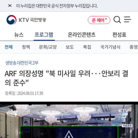
본
메
전
이 누리집은 대한민국 공식 전자정부 누리집입니다.
문
뉴
체
바
바
메
KTV 국민방송
온 에어
로
로
뉴
공식 누리집 주소 확인하기
메뉴 열기
가
가
바
go.kr 주소를 사용하는 누리집은 대한민국 정부기관이 관리하는 누리집입
기
기
로
뉴스
프로그램
온라인콘텐츠
편성표
니다.
가
이밖에 or.kr 또는 .kr등 다른 도메인 주소를 사용하고 있다면 아래 URL에
기
전체
정책
문화/교양
보도
특집
국가기념식
종영
서 도메인 주소를 확인해 보세요
운영중인 공식 누리집보기
생방송 대한민국 2부
ARF 의장성명 "북 미사일 우려···안보리 결
의 준수"
등록일 : 2024.08.01 17:39