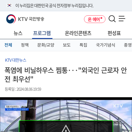
본
메
전
이 누리집은 대한민국 공식 전자정부 누리집입니다.
문
뉴
체
바
바
메
KTV 국민방송
온 에어
로
로
뉴
공식 누리집 주소 확인하기
메뉴 열기
가
가
바
go.kr 주소를 사용하는 누리집은 대한민국 정부기관이 관리하는 누리집입
기
기
로
뉴스
프로그램
온라인콘텐츠
편성표
니다.
가
이밖에 or.kr 또는 .kr등 다른 도메인 주소를 사용하고 있다면 아래 URL에
기
전체
정책
문화/교양
보도
특집
국가기념식
종영
서 도메인 주소를 확인해 보세요
운영중인 공식 누리집보기
KTV 대한뉴스
폭염에 비닐하우스 찜통···"외국인 근로자 안
전 최우선"
등록일 : 2024.08.06 19:59