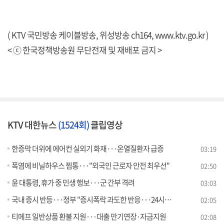
( KTV 국민방송 케이블방송, 위성방송 ch164,
www.ktv.go.kr
)
< ⓒ 한국정책방송원 무단전재 및 재배포 금지 >
KTV 대한뉴스
(1524회)
클립영상
한증막 더위에 에어컨 실외기 화재···온열질환자 급증
03:19
폭염에 비닐하우스 찜통···"외국인 근로자 안전 최우선"
02:50
윤 대통령, 휴가 중 민생 행보···군 간부 격려
03:03
국내 증시 반등···정부 "증시폭락 과도한 반응···24시간 감시"
02:05
티메프 일반상품 환불 지원···대출 만기연장·자금지원
02:08