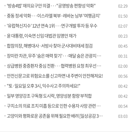
'방송4법' 재의요구안 의결···"공영방송 편향성 악화"
02:29
중동 정세 악화···이스라엘 북부·레바논 남부 '여행금지'
01:50
'유럽혁신지수' 12년 연속 1위···연구개발 투자 등 우수
02:07
윤 대통령, 이숙연 신임 대법관 임명안 재가
00:23
합참의장, 해병대사·서방사 찾아 군사대비태세 점검
00:45
장미란 차관, 무주 '숨은 매력 찾기'···매달 숨은 관광지 홍보
00:31
상급병원 중증환자 중심 전환···협력병원 요청 최우선 진료
02:00
안전신문고로 위험요소를 신고하면 내 주변이 안전해져요!
00:56
"토·일요일 오후 3시, 익수사고 주의하세요!"
00:42
일부 영양강조 구독형 도시락, 영양성분 함량 부적합
00:42
구치소의 의료 조치 미흡 등으로 인한 수용자 사망 관련 제도 개선 권고
00:54
고양이와 평화로운 공존을 위해 필요한 배려 [일상공감 365]
03:03