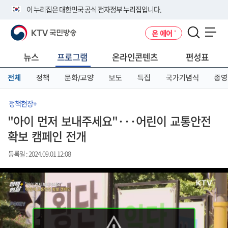
본
메
전
이 누리집은 대한민국 공식 전자정부 누리집입니다.
문
뉴
체
바
바
메
KTV 국민방송
온 에어
로
로
뉴
공식 누리집 주소 확인하기
메뉴 열기
가
가
바
go.kr 주소를 사용하는 누리집은 대한민국 정부기관이 관리하는 누리집입
기
기
로
뉴스
프로그램
온라인콘텐츠
편성표
니다.
가
이밖에 or.kr 또는 .kr등 다른 도메인 주소를 사용하고 있다면 아래 URL에
기
전체
정책
문화/교양
보도
특집
국가기념식
종영
서 도메인 주소를 확인해 보세요
운영중인 공식 누리집보기
정책현장+
"아이 먼저 보내주세요"···어린이 교통안전
확보 캠페인 전개
등록일 : 2024.09.01 12:08