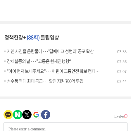
정책현장+
(88회)
클립영상
지인 사진을 음란물에···'딥페이크 성범죄' 공포 확산
03:33
강제실종의 날···"고통은 현재진행형“
02:56
"아이 먼저 보내주세요"···어린이 교통안전 확보 캠페인 전개
02:07
성수품 역대 최대 공급···할인 지원 700억 투입
02:44