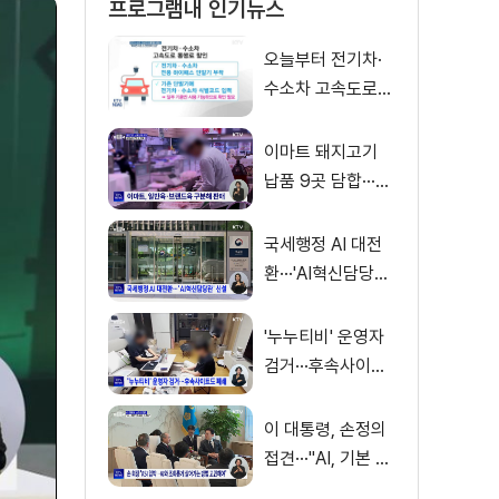
프로그램내 인기뉴스
오늘부터 전기차·
수소차 고속도로
통행료 50% 할인
이마트 돼지고기
납품 9곳 담합···과
징금 31억 원
국세행정 AI 대전
환···'AI혁신담당관'
신설
'누누티비' 운영자
검거···후속사이트
도 폐쇄
이 대통령, 손정의
접견···"AI, 기본 인
프라로 누려야"