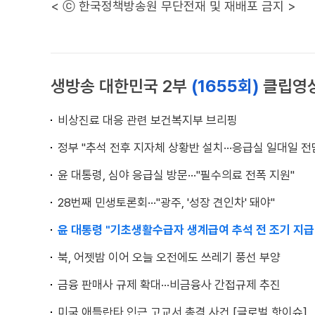
< ⓒ 한국정책방송원 무단전재 및 재배포 금지 >
생방송 대한민국 2부
(1655회)
클립영
비상진료 대응 관련 보건복지부 브리핑
정부 "추석 전후 지자체 상황반 설치···응급실 일대일 전
윤 대통령, 심야 응급실 방문···"필수의료 전폭 지원"
28번째 민생토론회···"광주, '성장 견인차' 돼야"
윤 대통령 "기초생활수급자 생계급여 추석 전 조기 지급
북, 어젯밤 이어 오늘 오전에도 쓰레기 풍선 부양
금융 판매사 규제 확대···비금융사 간접규제 추진
미국 애틀란타 인근 고교서 총격 사건 [글로벌 핫이슈]