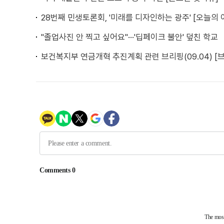
28번째 민생토론회, '미래를 디자인하는 광주' [오늘의 
"졸업사진 안 찍고 싶어요"···'딥페이크 불안' 덮친 학교
보건복지부 연금개혁 추진계획 관련 브리핑(09.04) [