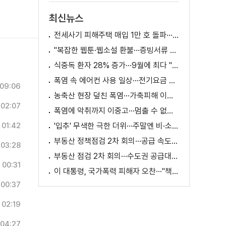
최신뉴스
전세사기 피해주택 매입 1만 호 돌파···피해 지원 속도
"복잡한 웹툰·웹소설 환불···증빙서류 요구까지"
식중독 환자 28% 증가···9월에 최다 "입추 방심 금물"
폭염 속 에어컨 사용 일상···전기요금 줄이려면?
09:06
농축산 현장 덮친 폭염···가축피해 이틀 새 28만 마리↑
02:07
폭염에 악취까지 이중고···멈출 수 없는 필수노동
01:42
'입추' 무색한 극한 더위···주말엔 비·소나기
부동산 정책점검 2차 회의···공급 속도전 본격화하나
03:28
부동산 점검 2차 회의···수도권 공급대책 논의
00:31
이 대통령, 국가폭력 피해자 오찬···"책임지고 치유"
00:37
02:19
04:27