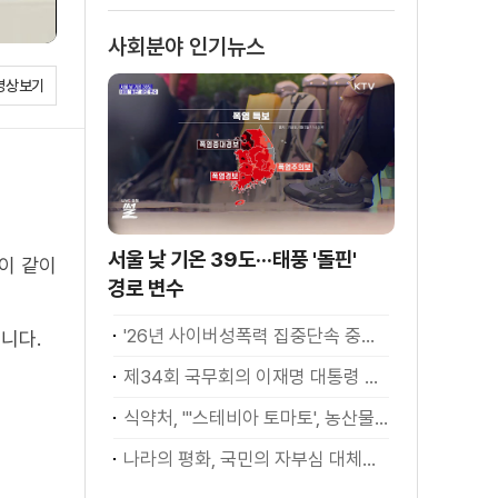
사회분야 인기뉴스
영상보기
서울 낮 기온 39도···태풍 '돌핀'
이 같이
경로 변수
'26년 사이버성폭력 집중단속 중간성과 발표···향후 추진계획은?
니다.
제34회 국무회의 이재명 대통령 모두발언
식약처, "'스테비아 토마토', 농산물 아닌 가공식품"
나라의 평화, 국민의 자부심 대체불가 대한민국 이재명 대통령 모두말씀