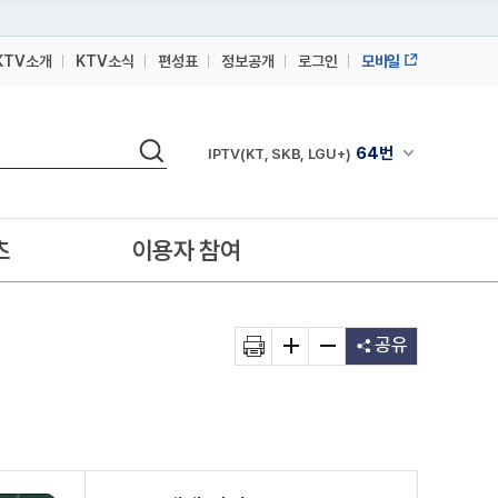
KTV소개
KTV소식
편성표
정보공개
로그인
모바일
164번
스카이라이프
검색
64번
채널안내 펼쳐
IPTV(KT, SKB, LGU+)
164번
스카이라이프
64번
IPTV(KT, SKB, LGU+)
츠
이용자 참여
164번
스카이라이프
공유