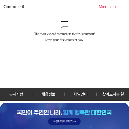
공지사항
채용정보
채널안내
찾아오시는 길
30128 세종특별자치시 정부2청사로 13 한국정책방송원 KTV
TEL: 044-204-8000
Copyrightⓒ KTV 국민방송 All Rights Reserved.
PC버전
앱 다운로드