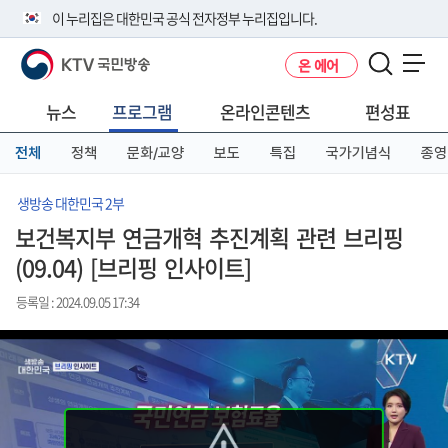
본
메
전
이 누리집은 대한민국 공식 전자정부 누리집입니다.
문
뉴
체
바
바
메
KTV 국민방송
온 에어
로
로
뉴
공식 누리집 주소 확인하기
메뉴 열기
가
가
바
go.kr 주소를 사용하는 누리집은 대한민국 정부기관이 관리하는 누리집입
기
기
로
뉴스
프로그램
온라인콘텐츠
편성표
니다.
가
이밖에 or.kr 또는 .kr등 다른 도메인 주소를 사용하고 있다면 아래 URL에
기
전체
정책
문화/교양
보도
특집
국가기념식
종영
서 도메인 주소를 확인해 보세요
운영중인 공식 누리집보기
생방송 대한민국 2부
보건복지부 연금개혁 추진계획 관련 브리핑
(09.04) [브리핑 인사이트]
등록일 : 2024.09.05 17:34