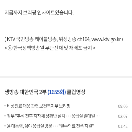
지금까지 브리핑 인사이트였습니다.
( KTV 국민방송 케이블방송, 위성방송 ch164,
www.ktv.go.kr
)
< ⓒ 한국정책방송원 무단전재 및 재배포 금지 >
생방송 대한민국 2부
(1655회)
클립영상
비상진료 대응 관련 보건복지부 브리핑
09:06
정부 "추석 전후 지자체 상황반 설치···응급실 일대일 전담"
02:07
윤 대통령, 심야 응급실 방문···"필수의료 전폭 지원"
01:42