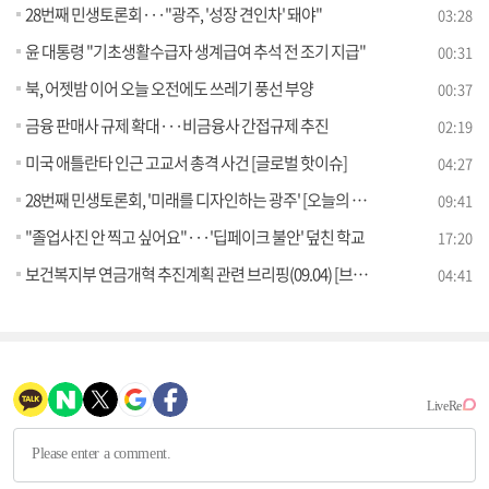
28번째 민생토론회···"광주, '성장 견인차' 돼야"
03:28
윤 대통령 "기초생활수급자 생계급여 추석 전 조기 지급"
00:31
북, 어젯밤 이어 오늘 오전에도 쓰레기 풍선 부양
00:37
금융 판매사 규제 확대···비금융사 간접규제 추진
02:19
미국 애틀란타 인근 고교서 총격 사건 [글로벌 핫이슈]
04:27
28번째 민생토론회, '미래를 디자인하는 광주' [오늘의 이슈]
09:41
"졸업사진 안 찍고 싶어요"···'딥페이크 불안' 덮친 학교
17:20
보건복지부 연금개혁 추진계획 관련 브리핑(09.04) [브리핑 인사이트]
04:41