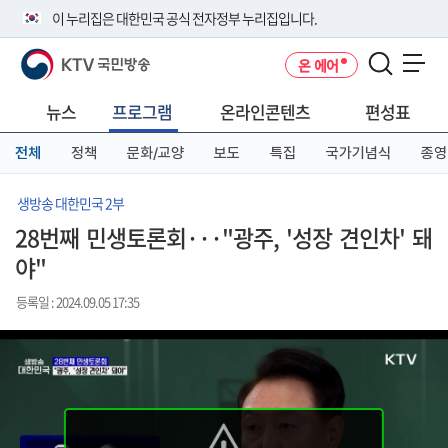
본
메
전
이 누리집은 대한민국 공식 전자정부 누리집입니다.
문
뉴
체
바
바
메
KTV 국민방송
온 에어
로
로
뉴
공식 누리집 주소 확인하기
메뉴 열기
가
가
바
go.kr 주소를 사용하는 누리집은 대한민국 정부기관이 관리하는 누리집입
기
기
로
뉴스
프로그램
온라인콘텐츠
편성표
니다.
가
이밖에 or.kr 또는 .kr등 다른 도메인 주소를 사용하고 있다면 아래 URL에
기
전체
정책
문화/교양
보도
특집
국가기념식
종영
서 도메인 주소를 확인해 보세요
운영중인 공식 누리집보기
생방송 대한민국 2부
28번째 민생토론회···"광주, '성장 견인차' 돼
야"
등록일 : 2024.09.05 17:35