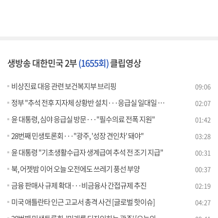
생방송 대한민국 2부
(1655회)
클립영상
비상진료 대응 관련 보건복지부 브리핑
09:06
정부 "추석 전후 지자체 상황반 설치···응급실 일대일 전담"
02:07
윤 대통령, 심야 응급실 방문···"필수의료 전폭 지원"
01:42
28번째 민생토론회···"광주, '성장 견인차' 돼야"
03:28
윤 대통령 "기초생활수급자 생계급여 추석 전 조기 지급"
00:31
북, 어젯밤 이어 오늘 오전에도 쓰레기 풍선 부양
00:37
금융 판매사 규제 확대···비금융사 간접규제 추진
02:19
미국 애틀란타 인근 고교서 총격 사건 [글로벌 핫이슈]
04:27