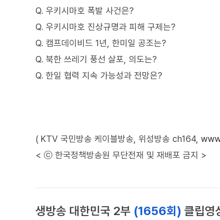
Q. 우키시마호 폭발 사건은?
Q. 우키시마호 진상규명과 피해 구제는?
Q. 캠프데이비드 1년, 한미일 공조는?
Q. 북한 쓰레기 풍선 살포, 의도는?
Q. 한일 협력 지속 가능성과 전망은?
( KTV 국민방송 케이블방송, 위성방송 ch164,
www.
< ⓒ 한국정책방송원 무단전재 및 재배포 금지 >
생방송 대한민국 2부
(1656회)
클립영