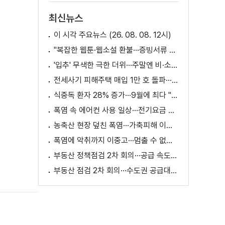
최신뉴스
이 시각 주요뉴스 (26. 08. 08. 12시)
"복잡한 웹툰·웹소설 환불···증빙서류 요구까지"
'입추' 무색한 극한 더위···주말엔 비·소나기
전세사기 피해주택 매입 1만 호 돌파···피해 지원 속도
식중독 환자 28% 증가···9월에 최다 "입추 방심 금물"
폭염 속 에어컨 사용 일상···전기요금 줄이려면?
농축산 현장 덮친 폭염···가축피해 이틀 새 28만 마리↑
폭염에 악취까지 이중고···멈출 수 없는 필수노동
부동산 정책점검 2차 회의···공급 속도전 본격화하나
부동산 점검 2차 회의···수도권 공급대책 논의