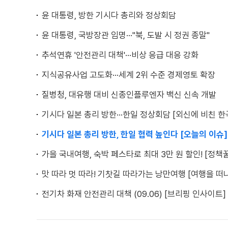
윤 대통령, 방한 기시다 총리와 정상회담
윤 대통령, 국방장관 임명···"북, 도발 시 정권 종말"
추석연휴 '안전관리 대책'···비상 응급 대응 강화
지식공유사업 고도화···세계 2위 수준 경제영토 확장
질병청, 대유행 대비 신종인플루엔자 백신 신속 개발
기시다 일본 총리 방한···한일 정상회담 [외신에 비친 한
기시다 일본 총리 방한, 한일 협력 높인다 [오늘의 이슈]
가을 국내여행, 숙박 페스타로 최대 3만 원 할인! [정책꿀
맛 따라 멋 따라! 기찻길 따라가는 낭만여행 [여행을 떠
전기차 화재 안전관리 대책 (09.06) [브리핑 인사이트]