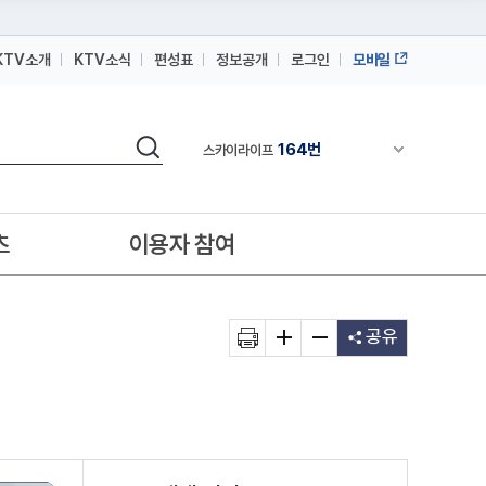
KTV소개
KTV소식
편성표
정보공개
로그인
모바일
164번
스카이라이프
64번
IPTV(KT, SKB, LGU+)
검색
164번
채널안내 펼쳐
스카이라이프
64번
IPTV(KT, SKB, LGU+)
164번
스카이라이프
츠
이용자 참여
공유