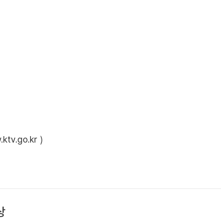
ktv.go.kr
)
상