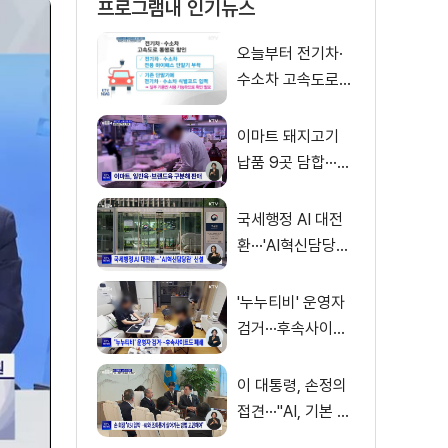
프로그램내 인기뉴스
오늘부터 전기차·
수소차 고속도로
통행료 50% 할인
이마트 돼지고기
납품 9곳 담합···과
징금 31억 원
국세행정 AI 대전
환···'AI혁신담당관'
신설
'누누티비' 운영자
검거···후속사이트
도 폐쇄
이 대통령, 손정의
접견···"AI, 기본 인
프라로 누려야"