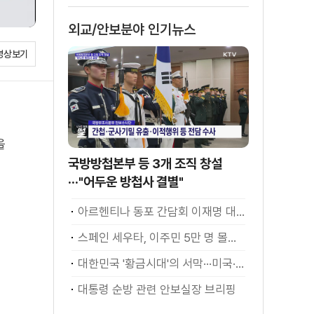
외교/안보분야 인기뉴스
영상보기
을
국방방첩본부 등 3개 조직 창설
···"어두운 방첩사 결별"
아르헨티나 동포 간담회 이재명 대통령 모두발언
스페인 세우타, 이주민 5만 명 몰려 [월드 투데이]
대한민국 '황금시대'의 서막···미국·남미 순방 성과 총정리 [정.주.행]
대통령 순방 관련 안보실장 브리핑