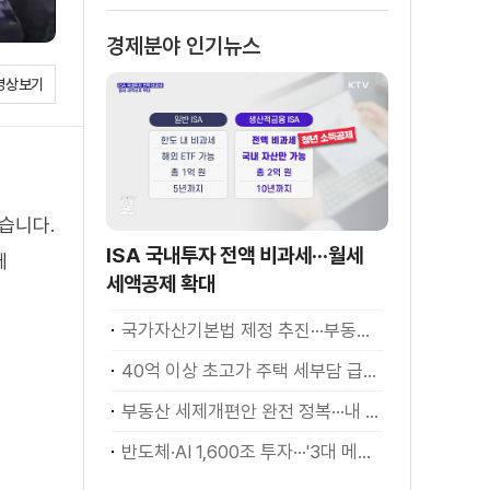
경제분야 인기뉴스
영상보기
습니다.
ISA 국내투자 전액 비과세···월세
에
세액공제 확대
국가자산기본법 제정 추진···부동산·주식 등 통합 관리
40억 이상 초고가 주택 세부담 급증···실수요자 보호 강화
부동산 세제개편안 완전 정복···내 세금 어떻게 달라지나? [K-정책 사용법]
반도체·AI 1,600조 투자···'3대 메가프로젝트' 속도