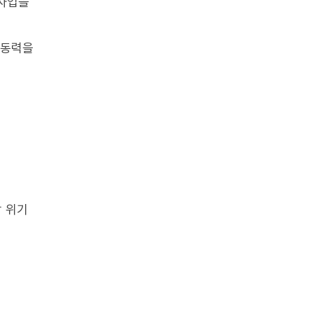
유사업을
 동력을
망 위기