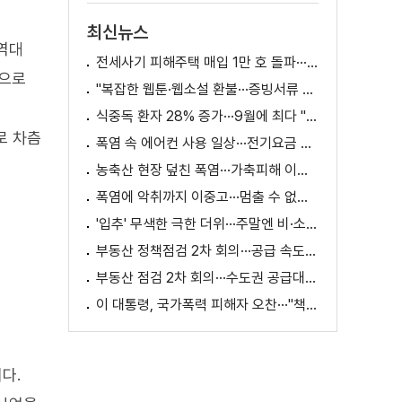
최신뉴스
역대
전세사기 피해주택 매입 1만 호 돌파···피해 지원 속도
것으로
"복잡한 웹툰·웹소설 환불···증빙서류 요구까지"
식중독 환자 28% 증가···9월에 최다 "입추 방심 금물"
로 차츰
폭염 속 에어컨 사용 일상···전기요금 줄이려면?
농축산 현장 덮친 폭염···가축피해 이틀 새 28만 마리↑
폭염에 악취까지 이중고···멈출 수 없는 필수노동
'입추' 무색한 극한 더위···주말엔 비·소나기
부동산 정책점검 2차 회의···공급 속도전 본격화하나
부동산 점검 2차 회의···수도권 공급대책 논의
이 대통령, 국가폭력 피해자 오찬···"책임지고 치유"
다.