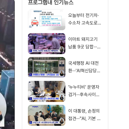
프로그램내 인기뉴스
오늘부터 전기차·
수소차 고속도로
통행료 50% 할인
이마트 돼지고기
납품 9곳 담합···과
징금 31억 원
국세행정 AI 대전
환···'AI혁신담당관'
신설
'누누티비' 운영자
검거···후속사이트
도 폐쇄
이 대통령, 손정의
접견···"AI, 기본 인
프라로 누려야"