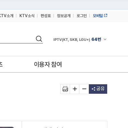
KTV소개
KTV소식
편성표
정보공개
로그인
모바일
164번
스카이라이프
검색
64번
채널안내 펼쳐
IPTV(KT, SKB, LGU+)
164번
스카이라이프
64번
IPTV(KT, SKB, LGU+)
츠
이용자 참여
164번
스카이라이프
공유