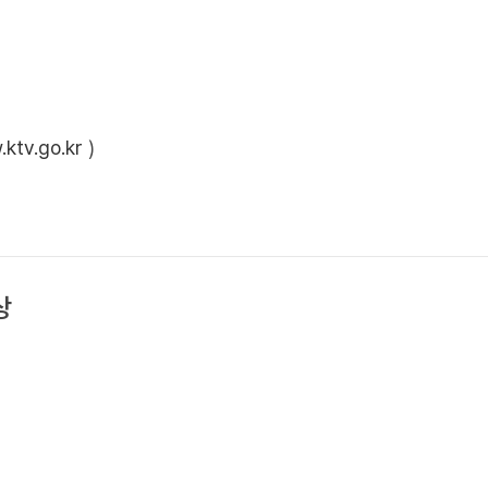
ktv.go.kr
)
상