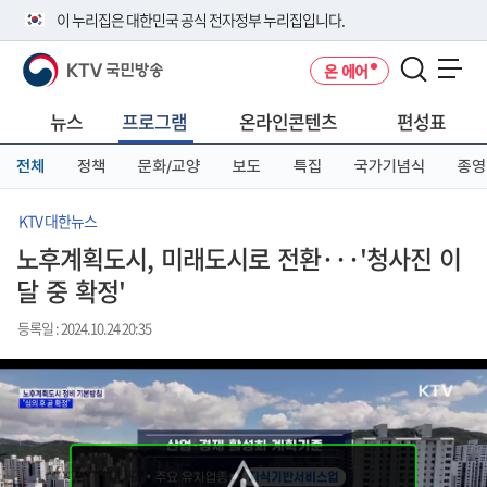
본
메
전
이 누리집은 대한민국 공식 전자정부 누리집입니다.
문
뉴
체
바
바
메
KTV 국민방송
온 에어
로
로
뉴
공식 누리집 주소 확인하기
메뉴 열기
가
가
바
go.kr 주소를 사용하는 누리집은 대한민국 정부기관이 관리하는 누리집입
기
기
로
뉴스
프로그램
온라인콘텐츠
편성표
니다.
가
이밖에 or.kr 또는 .kr등 다른 도메인 주소를 사용하고 있다면 아래 URL에
기
전체
정책
문화/교양
보도
특집
국가기념식
종영
서 도메인 주소를 확인해 보세요
운영중인 공식 누리집보기
KTV 대한뉴스
노후계획도시, 미래도시로 전환···'청사진 이
달 중 확정'
등록일 : 2024.10.24 20:35