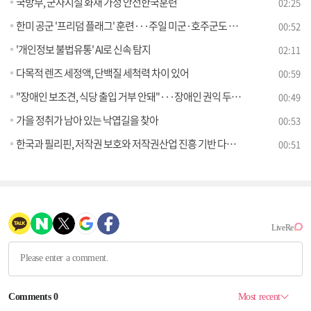
국방부, 군사시설 화재 가정 안전한국훈련
02:25
한미 공군 '프리덤 플래그' 훈련···주일 미군·호주군도 참여
00:52
'개인정보 불법유통' AI로 신속 탐지
02:11
다목적 렌즈 세정액, 단백질 세척력 차이 있어
00:59
"장애인 보조견, 식당 출입 거부 안돼"···장애인 권익 두텁게
00:49
가을 정취가 남아 있는 낙엽길을 찾아
00:53
한국과 필리핀, 저작권 보호와 저작권산업 진흥 기반 다진다
00:51