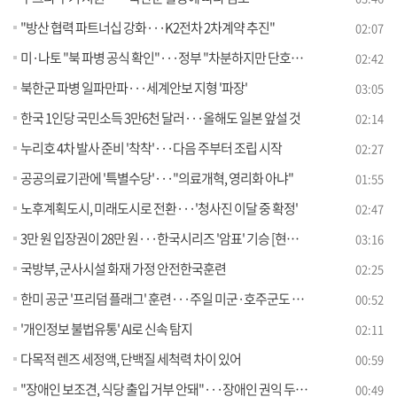
"방산 협력 파트너십 강화···K2전차 2차계약 추진"
02:07
미·나토 "북 파병 공식 확인"···정부 "차분하지만 단호한 대응"
02:42
북한군 파병 일파만파···세계안보 지형 '파장'
03:05
한국 1인당 국민소득 3만6천 달러···올해도 일본 앞설 것
02:14
누리호 4차 발사 준비 '착착'···다음 주부터 조립 시작
02:27
공공의료기관에 '특별수당'···"의료개혁, 영리화 아냐"
01:55
노후계획도시, 미래도시로 전환···'청사진 이달 중 확정'
02:47
3만 원 입장권이 28만 원···한국시리즈 '암표' 기승 [현장고발]
03:16
국방부, 군사시설 화재 가정 안전한국훈련
02:25
한미 공군 '프리덤 플래그' 훈련···주일 미군·호주군도 참여
00:52
'개인정보 불법유통' AI로 신속 탐지
02:11
다목적 렌즈 세정액, 단백질 세척력 차이 있어
00:59
"장애인 보조견, 식당 출입 거부 안돼"···장애인 권익 두텁게
00:49