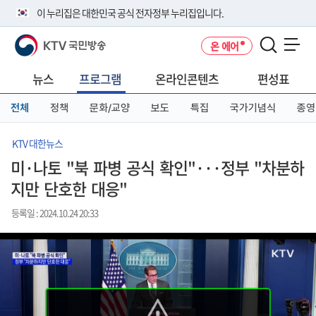
본
메
전
이 누리집은 대한민국 공식 전자정부 누리집입니다.
문
뉴
체
바
바
메
KTV 국민방송
온 에어
로
로
뉴
공식 누리집 주소 확인하기
메뉴 열기
가
가
바
go.kr 주소를 사용하는 누리집은 대한민국 정부기관이 관리하는 누리집입
기
기
로
뉴스
프로그램
온라인콘텐츠
편성표
니다.
가
이밖에 or.kr 또는 .kr등 다른 도메인 주소를 사용하고 있다면 아래 URL에
기
전체
정책
문화/교양
보도
특집
국가기념식
종영
서 도메인 주소를 확인해 보세요
운영중인 공식 누리집보기
KTV 대한뉴스
미·나토 "북 파병 공식 확인"···정부 "차분하
지만 단호한 대응"
등록일 : 2024.10.24 20:33