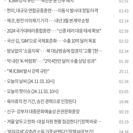
"ICBM 강력 규탄···북한군 곧 전투 배치"
01:51
한미, 대규모 연합공중훈련···이동식 발사대 정밀 타격
01:43
체코, 원전 이의제기 기각···내년 3월 본계약 순항
02:14
2024 국가대테러종합훈련···"신종 테러 대응 태세 확보"
02:56
국산 김, 'GIM'으로 국제표준화···수출 10억 달러 목표
02:32
밤낮없이 '소음지옥'···북 대남방송에 접경지 '고통' [현장고발]
02:34
막 내린 'K-박람회'···"2억 4천만 달러 수출 상담 성과"
01:30
"북 ICBM 발사 강력 규탄"
25:11
오늘의 날씨 (24. 11. 01. 10시)
01:34
오늘의 핫이슈 (24. 11. 01. 10시)
03:05
육아휴직 전 기간, 승진 경력으로 인정된다
16:48
신구·강부자 대중문화예술상 은관문화훈장
00:19
겨울 앞두고 한파·대설 자원 현황 점검한다? [정책 바로보기]
03:19
'부자감세' 감추려 소득 기준 바꿨다? [정책 바로보기]
04:38