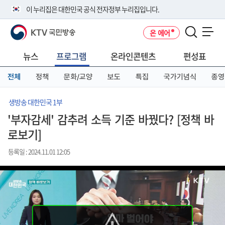
본
메
전
이 누리집은 대한민국 공식 전자정부 누리집입니다.
문
뉴
체
바
바
메
KTV 국민방송
온 에어
로
로
뉴
공식 누리집 주소 확인하기
메뉴 열기
가
가
바
go.kr 주소를 사용하는 누리집은 대한민국 정부기관이 관리하는 누리집입
기
기
로
뉴스
프로그램
온라인콘텐츠
편성표
니다.
가
이밖에 or.kr 또는 .kr등 다른 도메인 주소를 사용하고 있다면 아래 URL에
기
전체
정책
문화/교양
보도
특집
국가기념식
종영
서 도메인 주소를 확인해 보세요
운영중인 공식 누리집보기
생방송 대한민국 1부
'부자감세' 감추려 소득 기준 바꿨다? [정책 바
로보기]
등록일 : 2024.11.01 12:05