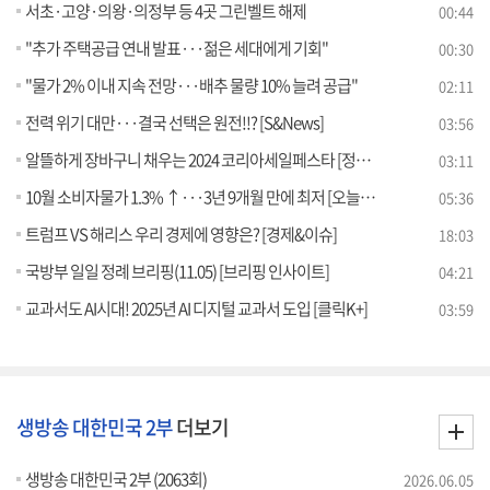
서초·고양·의왕·의정부 등 4곳 그린벨트 해제
00:44
"추가 주택공급 연내 발표···젊은 세대에게 기회"
00:30
"물가 2% 이내 지속 전망···배추 물량 10% 늘려 공급"
02:11
전력 위기 대만···결국 선택은 원전!!? [S&News]
03:56
알뜰하게 장바구니 채우는 2024 코리아세일페스타 [정책꿀팁!]
03:11
10월 소비자물가 1.3% ↑···3년 9개월 만에 최저 [오늘의 이슈]
05:36
트럼프 VS 해리스 우리 경제에 영향은? [경제&이슈]
18:03
국방부 일일 정례 브리핑(11.05) [브리핑 인사이트]
04:21
교과서도 AI시대! 2025년 AI 디지털 교과서 도입 [클릭K+]
03:59
생방송 대한민국 2부
더보기
생방송 대한민국 2부 (2063회)
2026.06.05