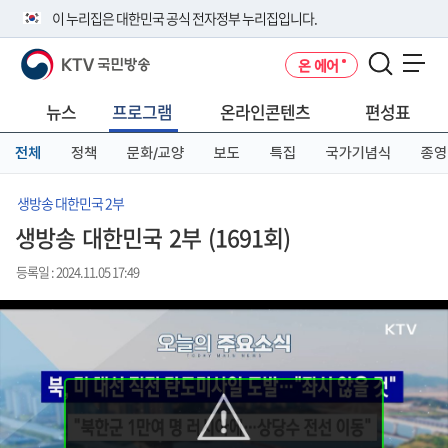
본
메
전
이 누리집은 대한민국 공식 전자정부 누리집입니다.
문
뉴
체
바
바
메
KTV 국민방송
온 에어
로
로
뉴
공식 누리집 주소 확인하기
메뉴 열기
가
가
바
go.kr 주소를 사용하는 누리집은 대한민국 정부기관이 관리하는 누리집입
기
기
로
뉴스
프로그램
온라인콘텐츠
편성표
니다.
가
이밖에 or.kr 또는 .kr등 다른 도메인 주소를 사용하고 있다면 아래 URL에
기
전체
정책
문화/교양
보도
특집
국가기념식
종영
서 도메인 주소를 확인해 보세요
운영중인 공식 누리집보기
생방송 대한민국 2부
생방송 대한민국 2부 (1691회)
등록일 : 2024.11.05 17:49