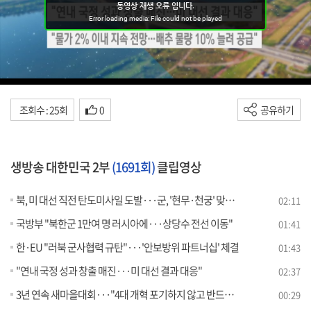
조회수 : 25회
0
공유하기
생방송 대한민국 2부
(1691회)
클립영상
북, 미 대선 직전 탄도미사일 도발···군, '현무·천궁' 맞대응
02:11
국방부 "북한군 1만여 명 러시아에···상당수 전선 이동"
01:41
한·EU "러북 군사협력 규탄"···'안보방위 파트너십' 체결
01:43
"연내 국정 성과 창출 매진···미 대선 결과 대응"
02:37
3년 연속 새마을대회···"4대 개혁 포기하지 않고 반드시 완수"
00:29