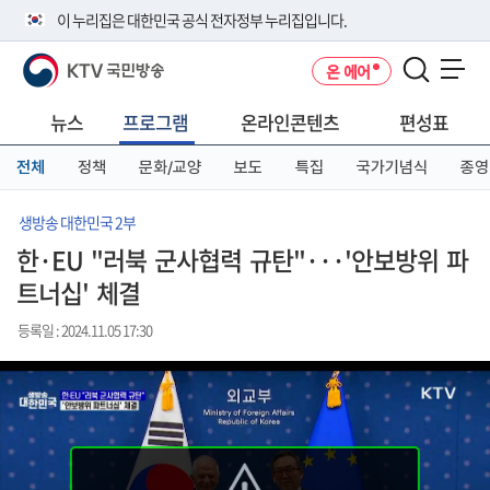
본
메
전
이 누리집은 대한민국 공식 전자정부 누리집입니다.
문
뉴
체
바
바
메
KTV 국민방송
온 에어
로
로
뉴
공식 누리집 주소 확인하기
메뉴 열기
가
가
바
go.kr 주소를 사용하는 누리집은 대한민국 정부기관이 관리하는 누리집입
기
기
로
뉴스
프로그램
온라인콘텐츠
편성표
니다.
가
이밖에 or.kr 또는 .kr등 다른 도메인 주소를 사용하고 있다면 아래 URL에
기
전체
정책
문화/교양
보도
특집
국가기념식
종영
서 도메인 주소를 확인해 보세요
운영중인 공식 누리집보기
생방송 대한민국 2부
한·EU "러북 군사협력 규탄"···'안보방위 파
트너십' 체결
등록일 : 2024.11.05 17:30