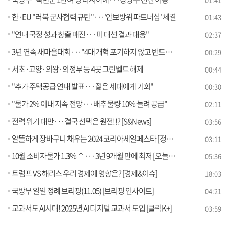
한·EU "러북 군사협력 규탄"···'안보방위 파트너십' 체결
01:43
"연내 국정 성과 창출 매진···미 대선 결과 대응"
02:37
3년 연속 새마을대회···"4대 개혁 포기하지 않고 반드시 완수"
00:29
서초·고양·의왕·의정부 등 4곳 그린벨트 해제
00:44
"추가 주택공급 연내 발표···젊은 세대에게 기회"
00:30
"물가 2% 이내 지속 전망···배추 물량 10% 늘려 공급"
02:11
전력 위기 대만···결국 선택은 원전!!? [S&News]
03:56
알뜰하게 장바구니 채우는 2024 코리아세일페스타 [정책꿀팁!]
03:11
10월 소비자물가 1.3% ↑···3년 9개월 만에 최저 [오늘의 이슈]
05:36
트럼프 VS 해리스 우리 경제에 영향은? [경제&이슈]
18:03
국방부 일일 정례 브리핑(11.05) [브리핑 인사이트]
04:21
교과서도 AI시대! 2025년 AI 디지털 교과서 도입 [클릭K+]
03:59