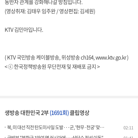
동반자 관계를 강화해나갈 방침입니다.
(영상취재: 김태우 임주완 / 영상편집: 김세원)
KTV 김민아입니다.
( KTV 국민방송 케이블방송, 위성방송 ch164,
www.ktv.go.kr
)
< ⓒ 한국정책방송원 무단전재 및 재배포 금지 >
생방송 대한민국 2부
(1691회)
클립영상
북, 미 대선 직전 탄도미사일 도발···군, '현무·천궁' 맞대응
02:11
국방부 "북한군 1만여 명 러시아에···상당수 전선 이동"
01:41