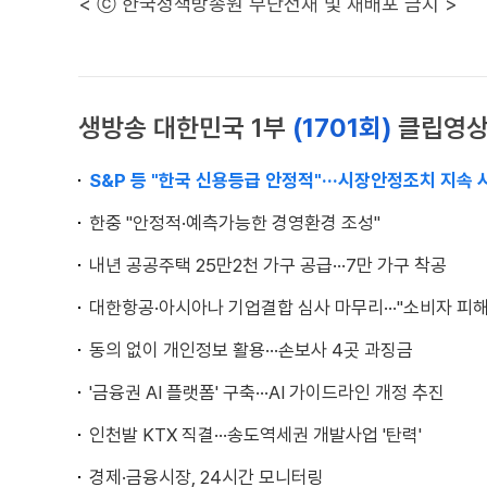
< ⓒ 한국정책방송원 무단전재 및 재배포 금지 >
생방송 대한민국 1부
(1701회)
클립영
S&P 등 "한국 신용등급 안정적"···시장안정조치 지속 
한중 "안정적·예측가능한 경영환경 조성"
내년 공공주택 25만2천 가구 공급···7만 가구 착공
대한항공·아시아나 기업결합 심사 마무리···"소비자 피해
동의 없이 개인정보 활용···손보사 4곳 과징금
'금융권 AI 플랫폼' 구축···AI 가이드라인 개정 추진
인천발 KTX 직결···송도역세권 개발사업 '탄력'
경제·금융시장, 24시간 모니터링