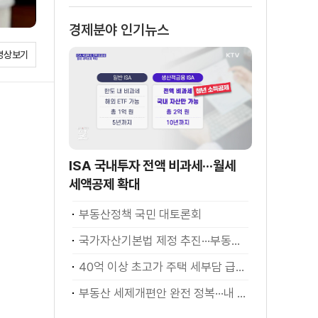
경제분야 인기뉴스
영상보기
ISA 국내투자 전액 비과세···월세
세액공제 확대
부동산정책 국민 대토론회
국가자산기본법 제정 추진···부동산·주식 등 통합 관리
40억 이상 초고가 주택 세부담 급증···실수요자 보호 강화
부동산 세제개편안 완전 정복···내 세금 어떻게 달라지나? [K-정책 사용법]