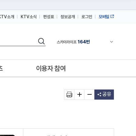
KTV소개
KTV소식
편성표
정보공개
로그인
모바일
164번
스카이라이프
64번
IPTV(KT, SKB, LGU+)
검색
164번
채널안내 펼쳐
스카이라이프
64번
IPTV(KT, SKB, LGU+)
164번
스카이라이프
츠
이용자 참여
공유