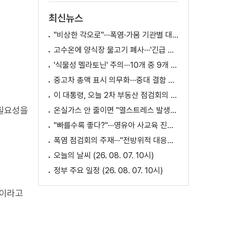
최신뉴스
"비상한 각오로"···폭염·가뭄 기관별 대책은?
고수온에 양식장 물고기 폐사···'긴급 방류' 지원
'식물성 멜라토닌' 주의···10개 중 9개 처방 용량 초과
중고차 총액 표시 의무화···중대 결함 시 '계약 해제'
이 대통령, 오늘 2차 부동산 점검회의 주재
 필요성을
온실가스 안 줄이면 "열스트레스 발생일 29배 증가"
"빠를수록 좋다?"···영유아 사교육 진실과 해법은?
폭염 점검회의 주재···"전방위적 대응체계 가동"
오늘의 날씨 (26. 08. 07. 10시)
정부 주요 일정 (26. 08. 07. 10시)
적이라고