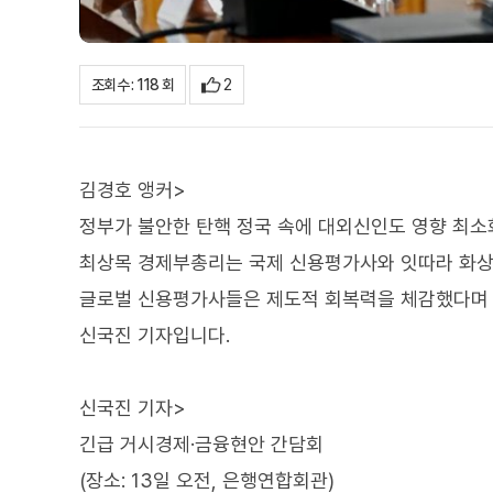
2
조회수 : 118 회
김경호 앵커>
정부가 불안한 탄핵 정국 속에 대외신인도 영향 최소
최상목 경제부총리는 국제 신용평가사와 잇따라 화상
글로벌 신용평가사들은 제도적 회복력을 체감했다며
신국진 기자입니다.
신국진 기자>
긴급 거시경제·금융현안 간담회
(장소: 13일 오전, 은행연합회관)