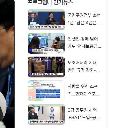
프로그램내 인기뉴스
국민주권정부 출범
1년 "남은 4년은 8
년처럼"
전셋집 경매 넘어
가도 '전세보증금'
먼저 돌려받는다
보조배터리 기내
반입 규정 강화··
·'수량·보관 제한'
사람을 위한 스포
츠…'2030 스포츠
비전' 공개
9급 공무원 시험
'PSAT' 도입··공정
채용 위한 변화는?