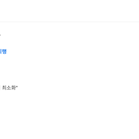
상
시행
 최소화"