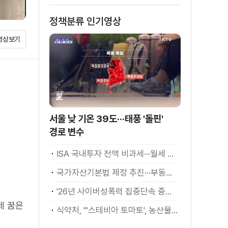
정책분류 인기영상
영상보기
서울 낮 기온 39도···태풍 '돌핀'
경로 변수
ISA 국내투자 전액 비과세···월세 세액공제 확대
국가자산기본법 제정 추진···부동산·주식 등 통합 관리
'26년 사이버성폭력 집중단속 중간성과 발표···향후 추진계획은?
제 꿈은
식약처, "'스테비아 토마토', 농산물 아닌 가공식품"