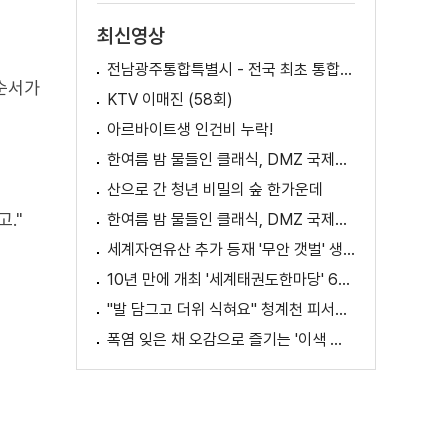
최신영상
전남광주통합특별시 - 전국 최초 통합돌봄 모델
 순서가
KTV 이매진 (58회)
아르바이트생 인건비 누락!
한여름 밤 물들인 클래식, DMZ 국제음악제 성황
산으로 간 청년 비밀의 숲 한가운데
."
한여름 밤 물들인 클래식, DMZ 국제음악제 성황
세계자연유산 추가 등재 '무안 갯벌' 생태 체험
10년 만에 개최 '세계태권도한마당' 61개국 참가
"발 담그고 더위 식혀요" 청계천 피서지로 인기
폭염 잊은 채 오감으로 즐기는 '이색 독서' 인기