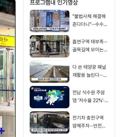
프로그램내 인기영상
"불법사채 해결해
준다더니"···수수료
만 '홀랑'
흡연구역 태부족···
골목길에 모이는
'흡연 난민'
다 쓴 태양광 패널
재활용 늘린다···폐
패널 관리 방안 발
표
전남 식수원 주암
댐 '저수율 22%'···
보성강댐 발전용수
활용
전기차 충전구역
얌체주차···안전신
문고 간편 신고