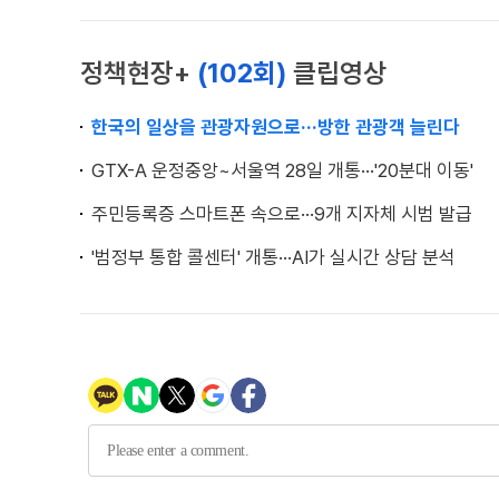
정책현장+
(102회)
클립영상
한국의 일상을 관광자원으로···방한 관광객 늘린다
GTX-A 운정중앙~서울역 28일 개통···'20분대 이동'
주민등록증 스마트폰 속으로···9개 지자체 시범 발급
'범정부 통합 콜센터' 개통···AI가 실시간 상담 분석