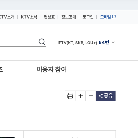
KTV소개
KTV소식
편성표
정보공개
로그인
모바일
164번
스카이라이프
검색
64번
채널안내 펼쳐
IPTV(KT, SKB, LGU+)
164번
스카이라이프
64번
IPTV(KT, SKB, LGU+)
츠
이용자 참여
164번
스카이라이프
공유