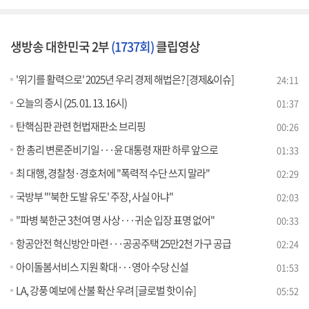
생방송 대한민국 2부
(1737회)
클립영상
'위기를 활력으로' 2025년 우리 경제 해법은? [경제&이슈]
24:11
오늘의 증시 (25. 01. 13. 16시)
01:37
탄핵심판 관련 헌법재판소 브리핑
00:26
한 총리 변론준비기일···윤 대통령 재판 하루 앞으로
01:33
최 대행, 경찰청·경호처에 "폭력적 수단 쓰지 말라"
02:29
국방부 "'북한 도발 유도' 주장, 사실 아냐"
02:03
"파병 북한군 3천여 명 사상···귀순 입장 표명 없어"
00:33
항공안전 혁신방안 마련···공공주택 25만2천 가구 공급
02:24
아이돌봄서비스 지원 확대···영아 수당 신설
01:53
LA, 강풍 예보에 산불 확산 우려 [글로벌 핫이슈]
05:52