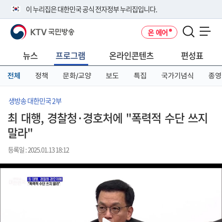
본
메
전
이 누리집은 대한민국 공식 전자정부 누리집입니다.
문
뉴
체
바
바
메
KTV 국민방송
온 에어
로
로
뉴
공식 누리집 주소 확인하기
메뉴 열기
가
가
바
go.kr 주소를 사용하는 누리집은 대한민국 정부기관이 관리하는 누리집입
기
기
로
뉴스
프로그램
온라인콘텐츠
편성표
니다.
가
이밖에 or.kr 또는 .kr등 다른 도메인 주소를 사용하고 있다면 아래 URL에
기
전체
정책
문화/교양
보도
특집
국가기념식
종영
서 도메인 주소를 확인해 보세요
운영중인 공식 누리집보기
생방송 대한민국 2부
최 대행, 경찰청·경호처에 "폭력적 수단 쓰지
말라"
등록일 : 2025.01.13 18:12