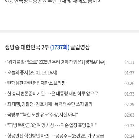
< ⓒ 한국정책방송원 무단전재 및 재배포 금지 >
생방송 대한민국 2부
(1737회)
클립영상
'위기를 활력으로' 2025년 우리 경제 해법은? [경제&이슈]
24:11
오늘의 증시 (25. 01. 13. 16시)
01:37
탄핵심판 관련 헌법재판소 브리핑
00:26
한 총리 변론준비기일···윤 대통령 재판 하루 앞으로
01:33
최 대행, 경찰청·경호처에 "폭력적 수단 쓰지 말라"
02:29
국방부 "'북한 도발 유도' 주장, 사실 아냐"
02:03
"파병 북한군 3천여 명 사상···귀순 입장 표명 없어"
00:33
항공안전 혁신방안 마련···공공주택 25만2천 가구 공급
02:24