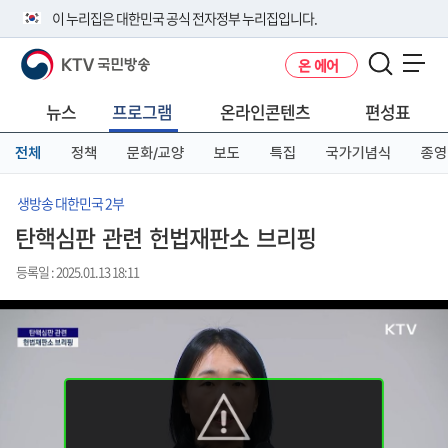
본
메
전
이 누리집은 대한민국 공식 전자정부 누리집입니다.
문
뉴
체
바
바
메
KTV 국민방송
온 에어
로
로
뉴
공식 누리집 주소 확인하기
메뉴 열기
가
가
바
go.kr 주소를 사용하는 누리집은 대한민국 정부기관이 관리하는 누리집입
기
기
로
뉴스
프로그램
온라인콘텐츠
편성표
니다.
가
이밖에 or.kr 또는 .kr등 다른 도메인 주소를 사용하고 있다면 아래 URL에
기
전체
정책
문화/교양
보도
특집
국가기념식
종영
서 도메인 주소를 확인해 보세요
운영중인 공식 누리집보기
생방송 대한민국 2부
탄핵심판 관련 헌법재판소 브리핑
등록일 : 2025.01.13 18:11