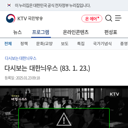
본
메
전
이 누리집은 대한민국 공식 전자정부 누리집입니다.
문
뉴
체
바
바
메
KTV 국민방송
온 에어
로
로
뉴
공식 누리집 주소 확인하기
메뉴 열기
가
가
바
go.kr 주소를 사용하는 누리집은 대한민국 정부기관이 관리하는 누리집입
기
기
로
뉴스
프로그램
온라인콘텐츠
편성표
니다.
가
이밖에 or.kr 또는 .kr등 다른 도메인 주소를 사용하고 있다면 아래 URL에
기
전체
정책
문화/교양
보도
특집
국가기념식
종영
서 도메인 주소를 확인해 보세요
운영중인 공식 누리집보기
다시보는 대한늬우스
다시보는 대한늬우스 (83. 1. 23.)
등록일 : 2025.01.23 09:18