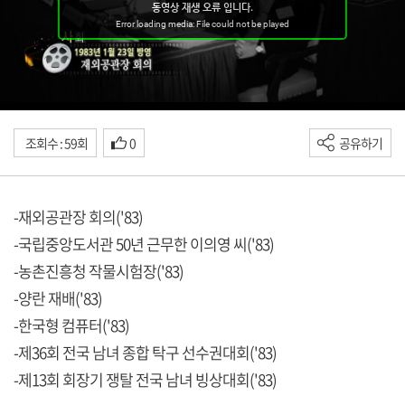
조회수 : 59회
0
공유하기
-재외공관장 회의('83)
-국립중앙도서관 50년 근무한 이의영 씨('83)
-농촌진흥청 작물시험장('83)
-양란 재배('83)
-한국형 컴퓨터('83)
-제36회 전국 남녀 종합 탁구 선수권대회('83)
-제13회 회장기 쟁탈 전국 남녀 빙상대회('83)