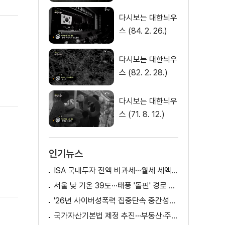
다시보는 대한늬우
스 (84. 2. 26.)
다시보는 대한늬우
스 (82. 2. 28.)
다시보는 대한늬우
스 (71. 8. 12.)
인기뉴스
ISA 국내투자 전액 비과세···월세 세액공제 확대
서울 낮 기온 39도···태풍 '돌핀' 경로 변수
'26년 사이버성폭력 집중단속 중간성과 발표···향후 추진계획은?
국가자산기본법 제정 추진···부동산·주식 등 통합 관리