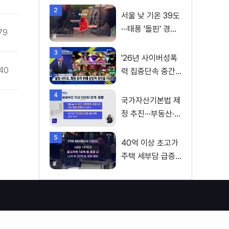
2
서울 낮 기온 39도
···태풍 '돌핀' 경로
79
변수
3
'26년 사이버성폭
40
력 집중단속 중간
성과 발표···향후 추
4
진계획은?
국가자산기본법 제
정 추진···부동산·주
식 등 통합 관리
5
40억 이상 초고가
주택 세부담 급증···
실수요자 보호 강
화