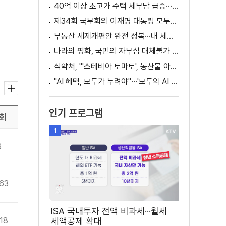
40억 이상 초고가 주택 세부담 급증···실수요자 보호 강화
제34회 국무회의 이재명 대통령 모두발언
부동산 세제개편안 완전 정복···내 세금 어떻게 달라지나? [K-정책 사용법]
나라의 평화, 국민의 자부심 대체불가 대한민국 이재명 대통령 모두말씀
식약처, "'스테비아 토마토', 농산물 아닌 가공식품"
"AI 혜택, 모두가 누려야"···'모두의 AI 성장사다리' 출범
인기 프로그램
회
1
6
63
ISA 국내투자 전액 비과세···월세
18
세액공제 확대