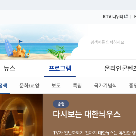
KTV 나누리
 누리집입니다.
 아래 URL에서 도메인 주소를 확인해 보세요
검색
뉴스
프로그램
온라인콘텐
정책
문화/교양
보도
특집
국가기념식
종
종영
다시보는 대한늬우스
TV가 일반화되기 전까지 대한뉴스는 유일한 영