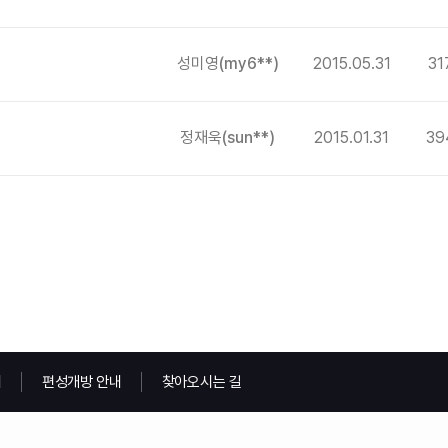
성미영
(my6**)
2015.05.31
31
정재욱
(sun**)
2015.01.31
39
내
편성개방 안내
찾아오시는 길