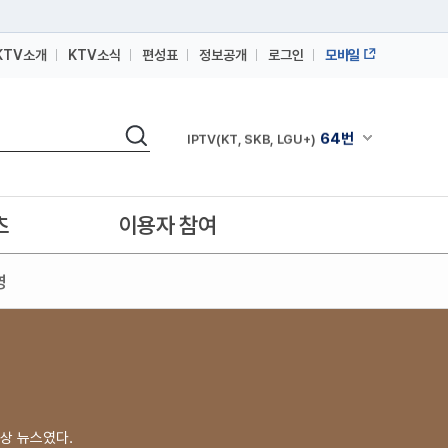
KTV소개
KTV소식
편성표
정보공개
로그인
모바일
164번
스카이라이프
검색
64번
채널안내 펼쳐
IPTV(KT, SKB, LGU+)
164번
스카이라이프
64번
IPTV(KT, SKB, LGU+)
츠
이용자 참여
164번
스카이라이프
영
상 뉴스였다.