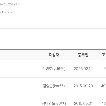
우스 7242회
.02.25
작성자
등록일
조
안영도
(yd6**)
2026.02.14
김영훈
(kor**)
2015.09.20
49
성미영
(my6**)
2015.05.31
43