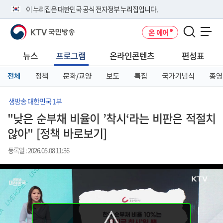
본
메
전
이 누리집은 대한민국 공식 전자정부 누리집입니다.
문
뉴
체
바
바
메
KTV 국민방송
온 에어
로
로
뉴
공식 누리집 주소 확인하기
메뉴 열기
가
가
바
go.kr 주소를 사용하는 누리집은 대한민국 정부기관이 관리하는 누리집입
기
기
로
뉴스
프로그램
온라인콘텐츠
편성표
니다.
가
이밖에 or.kr 또는 .kr등 다른 도메인 주소를 사용하고 있다면 아래 URL에
기
전체
정책
문화/교양
보도
특집
국가기념식
종영
서 도메인 주소를 확인해 보세요
운영중인 공식 누리집보기
생방송 대한민국 1부
"낮은 순부채 비율이 ’착시‘라는 비판은 적절치
않아" [정책 바로보기]
등록일 : 2026.05.08 11:36