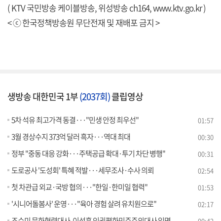
( KTV 국민방송 케이블방송, 위성방송 ch164,
www.ktv.go.kr
)
< ⓒ 한국정책방송원 무단전재 및 재배포 금지 >
생방송 대한민국 1부
(2037회)
클립영상
5차 석유 최고가격 동결···"민생 안정 최우선"
01:57
3월 경상수지 373억 달러 흑자···역대 최대
00:30
정부 "중동 대응 강화···주택공급 확대·투기 차단 병행"
00:31
도로공사 '도성회' 특혜 적발···세무조사·수사 의뢰
02:54
첫 차관급 외교·국방 협의···"한일·한미일 협력"
01:53
'시니어돌봄사' 운영···"육아 경험 살려 유치원으로"
02:17
조수미 문화협력대사, 이성훈 인권평화민주주의대사 임명
00:42