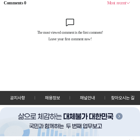
공지사항
채용정보
채널안내
찾아오시는 길
30128 세종특별자치시 정부2청사로 13 한국정책방송원 KTV
TEL: 044-204-8000
Copyrightⓒ KTV 국민방송 All Rights Reserved.
PC버전
앱 다운로드