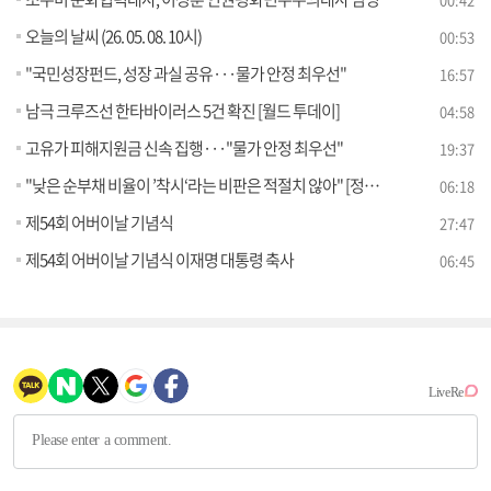
오늘의 날씨 (26. 05. 08. 10시)
00:53
"국민성장펀드, 성장 과실 공유···물가 안정 최우선"
16:57
남극 크루즈선 한타바이러스 5건 확진 [월드 투데이]
04:58
고유가 피해지원금 신속 집행···"물가 안정 최우선"
19:37
"낮은 순부채 비율이 ’착시‘라는 비판은 적절치 않아" [정책 바로보기]
06:18
제54회 어버이날 기념식
27:47
제54회 어버이날 기념식 이재명 대통령 축사
06:45