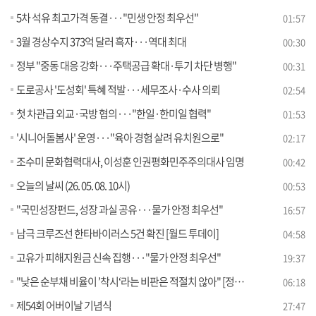
5차 석유 최고가격 동결···"민생 안정 최우선"
01:57
3월 경상수지 373억 달러 흑자···역대 최대
00:30
정부 "중동 대응 강화···주택공급 확대·투기 차단 병행"
00:31
도로공사 '도성회' 특혜 적발···세무조사·수사 의뢰
02:54
첫 차관급 외교·국방 협의···"한일·한미일 협력"
01:53
'시니어돌봄사' 운영···"육아 경험 살려 유치원으로"
02:17
조수미 문화협력대사, 이성훈 인권평화민주주의대사 임명
00:42
오늘의 날씨 (26. 05. 08. 10시)
00:53
"국민성장펀드, 성장 과실 공유···물가 안정 최우선"
16:57
남극 크루즈선 한타바이러스 5건 확진 [월드 투데이]
04:58
고유가 피해지원금 신속 집행···"물가 안정 최우선"
19:37
"낮은 순부채 비율이 ’착시‘라는 비판은 적절치 않아" [정책 바로보기]
06:18
제54회 어버이날 기념식
27:47