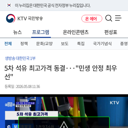
본
메
전
이 누리집은 대한민국 공식 전자정부 누리집입니다.
문
뉴
체
바
바
메
KTV 국민방송
온 에어
로
로
뉴
공식 누리집 주소 확인하기
메뉴 열기
가
가
바
go.kr 주소를 사용하는 누리집은 대한민국 정부기관이 관리하는 누리집입
기
기
로
뉴스
프로그램
온라인콘텐츠
편성표
니다.
가
이밖에 or.kr 또는 .kr등 다른 도메인 주소를 사용하고 있다면 아래 URL에
기
전체
정책
문화/교양
보도
특집
국가기념식
종영
서 도메인 주소를 확인해 보세요
운영중인 공식 누리집보기
생방송 대한민국 1부
5차 석유 최고가격 동결···"민생 안정 최우
선"
등록일 : 2026.05.08 11:36