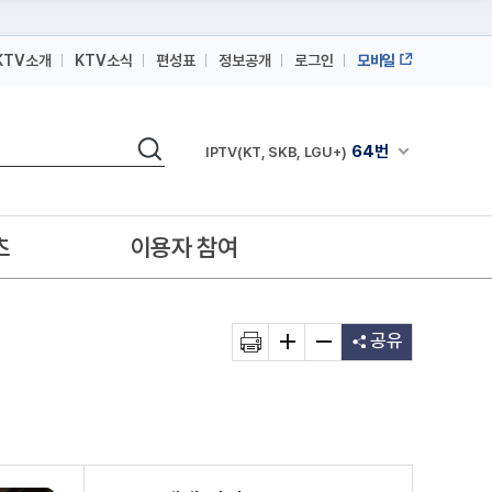
KTV소개
KTV소식
편성표
정보공개
로그인
모바일
164번
스카이라이프
검색
64번
채널안내 펼쳐
IPTV(KT, SKB, LGU+)
164번
스카이라이프
64번
IPTV(KT, SKB, LGU+)
츠
이용자 참여
164번
스카이라이프
공유