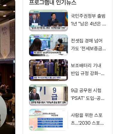
프로그램내 인기뉴스
국민주권정부 출범
1년 "남은 4년은 8
년처럼"
전셋집 경매 넘어
가도 '전세보증금'
먼저 돌려받는다
보조배터리 기내
반입 규정 강화··
·'수량·보관 제한'
9급 공무원 시험
'PSAT' 도입··공정
채용 위한 변화는?
사람을 위한 스포
츠…'2030 스포츠
비전' 공개