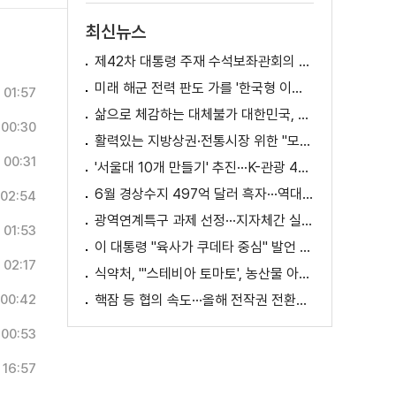
최신뉴스
제42차 대통령 주재 수석보좌관회의 이재명 대통령 모두말씀
미래 해군 전력 판도 가를 '한국형 이지스구축함' 건조 본격화 [K-정책 사용법]
01:57
삶으로 체감하는 대체불가 대한민국, 무엇이 달라지나? [정.주.행]
00:30
활력있는 지방상권·전통시장 위한 "모두의 상권 추진전략"
00:31
'서울대 10개 만들기' 추진···K-관광 4천만 시대 준비
6월 경상수지 497억 달러 흑자···역대 최대
02:54
광역연계특구 과제 선정···지자체간 실증 협력 확대
01:53
이 대통령 "육사가 쿠데타 중심" 발언 의미는?
02:17
식약처, "'스테비아 토마토', 농산물 아닌 가공식품"
00:42
핵잠 등 협의 속도···올해 전작권 전환시기 결정 추진
00:53
16:57