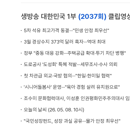
생방송 대한민국 1부
(2037회)
클립영
5차 석유 최고가격 동결···"민생 안정 최우선"
3월 경상수지 373억 달러 흑자···역대 최대
정부 "중동 대응 강화···주택공급 확대·투기 차단 병행"
도로공사 '도성회' 특혜 적발···세무조사·수사 의뢰
첫 차관급 외교·국방 협의···"한일·한미일 협력"
'시니어돌봄사' 운영···"육아 경험 살려 유치원으로"
조수미 문화협력대사, 이성훈 인권평화민주주의대사 
오늘의 날씨 (26. 05. 08. 10시)
"국민성장펀드, 성장 과실 공유···물가 안정 최우선"