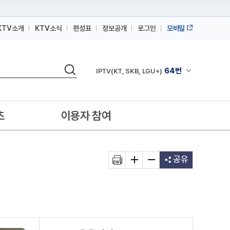
KTV소개
KTV소식
편성표
정보공개
로그인
모바일
164번
스카이라이프
검색
64번
채널안내 펼쳐
IPTV(KT, SKB, LGU+)
164번
스카이라이프
64번
IPTV(KT, SKB, LGU+)
츠
이용자 참여
164번
스카이라이프
공유