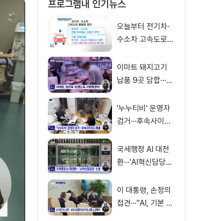
프로그램내 인기뉴스
오늘부터 전기차·
수소차 고속도로
통행료 50% 할인
이마트 돼지고기
납품 9곳 담합···과
징금 31억 원
'누누티비' 운영자
검거···후속사이트
도 폐쇄
국세행정 AI 대전
환···'AI혁신담당관'
신설
이 대통령, 손정의
접견···"AI, 기본 인
프라로 누려야"