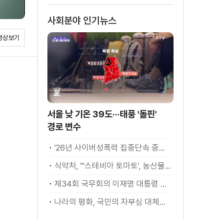
사회분야 인기뉴스
영상보기
서울 낮 기온 39도···태풍 '돌핀'
경로 변수
'26년 사이버성폭력 집중단속 중간성과 발표···향후 추진계획은?
식약처, "'스테비아 토마토', 농산물 아닌 가공식품"
제34회 국무회의 이재명 대통령 모두발언
나라의 평화, 국민의 자부심 대체불가 대한민국 이재명 대통령 모두말씀