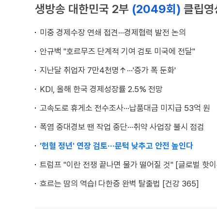
생방송 대한민국 2부
(2049회)
클립영
미중 경제수장 연쇄 접견···경제협력 발전 논의
안규백 "호르무즈 단계적 기여 검토 미국에 전달"
지난달 취업자 7만4천명↑···'증가 폭 둔화'
KDI, 올해 한국 경제성장률 2.5% 전망
고속도로 휴게소 전수조사···납품대금 미지급 53억 원
폭염 중대경보 땐 작업 중단···취약 사업장 불시 점검
'헌혈 정년' 연장 검토···문턱 낮추고 안전 높인다
트럼프 "이란 전쟁 끝나면 물가 떨어질 것" [글로벌 핫이
흐르는 땀의 역습! 다한증 완벽 탈출법 [건강 365]