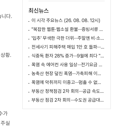
최신뉴스
습니다.
이 시각 주요뉴스 (26. 08. 08. 12시)
"복잡한 웹툰·웹소설 환불···증빙서류 요구까지"
'입추' 무색한 극한 더위···주말엔 비·소나기
전세사기 피해주택 매입 1만 호 돌파···피해 지원 속도
상황.
식중독 환자 28% 증가···9월에 최다 "입추 방심 금물"
폭염 속 에어컨 사용 일상···전기요금 줄이려면?
농축산 현장 덮친 폭염···가축피해 이틀 새 28만 마리↑
폭염에 악취까지 이중고···멈출 수 없는 필수노동
부동산 정책점검 2차 회의···공급 속도전 본격화하나
부동산 점검 2차 회의···수도권 공급대책 논의
수가
 주실