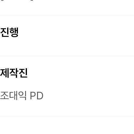
진행
제작진
조대익 PD