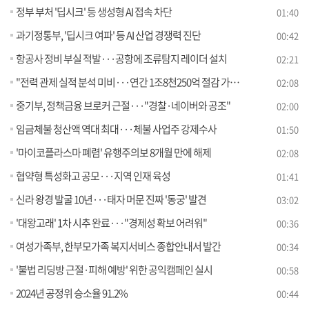
정부 부처 '딥시크' 등 생성형 AI 접속 차단
01:40
과기정통부, '딥시크 여파' 등 AI 산업 경쟁력 진단
00:42
항공사 정비 부실 적발···공항에 조류탐지 레이더 설치
02:21
"전력 관제 실적 분석 미비···연간 1조8천250억 절감 가능"
02:08
중기부, 정책금융 브로커 근절···"경찰·네이버와 공조"
02:00
임금체불 청산액 역대 최대···체불 사업주 강제수사
01:50
'마이코플라스마 폐렴' 유행주의보 8개월 만에 해제
02:08
협약형 특성화고 공모···지역 인재 육성
01:41
신라 왕경 발굴 10년···태자 머문 진짜 '동궁' 발견
03:02
'대왕고래' 1차 시추 완료···"경제성 확보 어려워"
00:36
여성가족부, 한부모가족 복지서비스 종합안내서 발간
00:34
'불법 리딩방 근절·피해 예방' 위한 공익캠페인 실시
00:58
2024년 공정위 승소율 91.2%
00:44