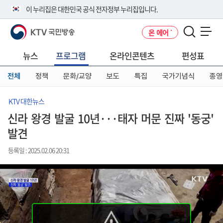
본
메
전
이 누리집은 대한민국 공식 전자정부 누리집입니다.
문
뉴
체
바
바
메
KTV 국민방송
온 에어
로
로
뉴
공식 누리집 주소 확인하기
메뉴 열기
가
가
바
go.kr 주소를 사용하는 누리집은 대한민국 정부기관이 관리하는 누리집입
기
기
로
뉴스
프로그램
온라인콘텐츠
편성표
니다.
가
이밖에 or.kr 또는 .kr등 다른 도메인 주소를 사용하고 있다면 아래 URL에
기
전체
정책
문화/교양
보도
특집
국가기념식
종영
서 도메인 주소를 확인해 보세요
운영중인 공식 누리집보기
KTV 대한뉴스
신라 왕경 발굴 10년···태자 머문 진짜 '동궁'
발견
등록일 : 2025.02.06 20:31