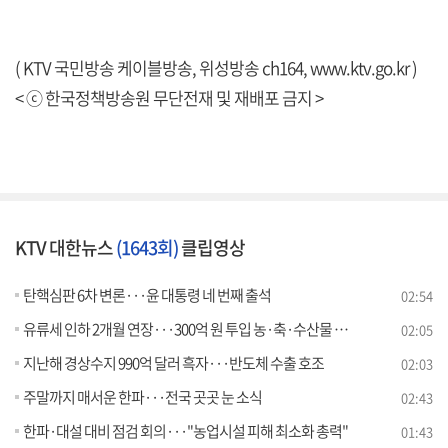
( KTV 국민방송 케이블방송, 위성방송 ch164,
www.ktv.go.kr
)
< ⓒ 한국정책방송원 무단전재 및 재배포 금지 >
KTV 대한뉴스
(1643회)
클립영상
탄핵심판 6차 변론···윤 대통령 네 번째 출석
02:54
유류세 인하 2개월 연장···300억 원 투입 농·축·수산물 할인
02:05
지난해 경상수지 990억 달러 흑자···반도체 수출 호조
02:03
주말까지 매서운 한파···전국 곳곳 눈 소식
02:43
한파·대설 대비 점검 회의···"농업시설 피해 최소화 총력"
01:43