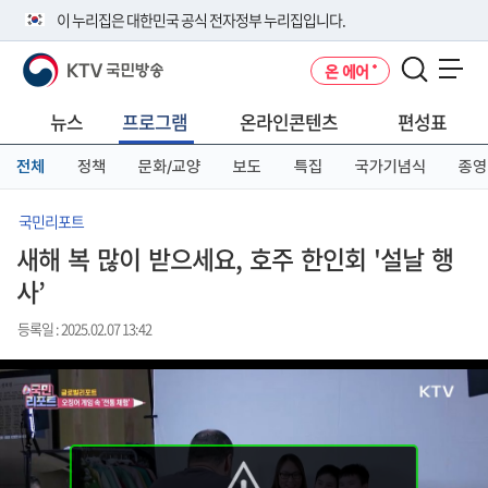
본
메
전
이 누리집은 대한민국 공식 전자정부 누리집입니다.
문
뉴
체
바
바
메
KTV 국민방송
온 에어
로
로
뉴
공식 누리집 주소 확인하기
메뉴 열기
가
가
바
go.kr 주소를 사용하는 누리집은 대한민국 정부기관이 관리하는 누리집입
기
기
로
뉴스
프로그램
온라인콘텐츠
편성표
니다.
가
이밖에 or.kr 또는 .kr등 다른 도메인 주소를 사용하고 있다면 아래 URL에
기
전체
정책
문화/교양
보도
특집
국가기념식
종영
서 도메인 주소를 확인해 보세요
운영중인 공식 누리집보기
국민리포트
새해 복 많이 받으세요, 호주 한인회 '설날 행
사’
등록일 : 2025.02.07 13:42