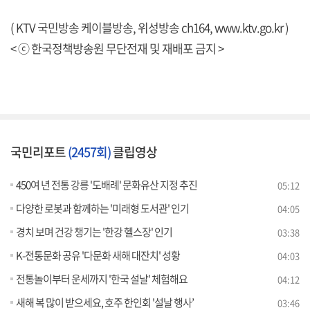
( KTV 국민방송 케이블방송, 위성방송 ch164,
www.ktv.go.kr
)
< ⓒ 한국정책방송원 무단전재 및 재배포 금지 >
국민리포트
(2457회)
클립영상
450여 년 전통 강릉 '도배례' 문화유산 지정 추진
05:12
다양한 로봇과 함께하는 '미래형 도서관' 인기
04:05
경치 보며 건강 챙기는 '한강 헬스장' 인기
03:38
K-전통문화 공유 '다문화 새해 대잔치' 성황
04:03
전통놀이부터 운세까지 '한국 설날' 체험해요
04:12
새해 복 많이 받으세요, 호주 한인회 '설날 행사’
03:46