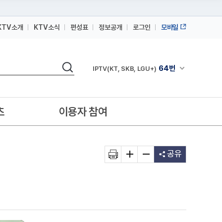
KTV소개
KTV소식
편성표
정보공개
로그인
모바일
164번
스카이라이프
검색
64번
채널안내 펼쳐
IPTV(KT, SKB, LGU+)
164번
스카이라이프
64번
IPTV(KT, SKB, LGU+)
츠
이용자 참여
164번
스카이라이프
공유