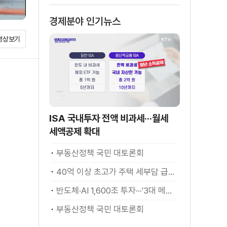
경제분야 인기뉴스
영상보기
ISA 국내투자 전액 비과세···월세
세액공제 확대
부동산정책 국민 대토론회
40억 이상 초고가 주택 세부담 급증···실수요자 보호 강화
반도체·AI 1,600조 투자···'3대 메가프로젝트' 속도
부동산정책 국민 대토론회