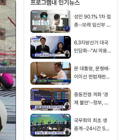
프로그램내 인기뉴스
성인 90.1% 1차 접
종···모레 임신부 사
전예약
6.3지방선거 대국
민담화···"AI 악용
가짜뉴스 처벌"
문 대통령, 문형배·
이미선 헌법재판관
임명 재가
중동전쟁 격화 '경
제 불안'···정부, 금
융·수출입 영향 최
소화
국무회의 최초 생
중계···24시간 SN
S 밀착소통