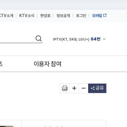
KTV소개
KTV소식
편성표
정보공개
로그인
모바일
164번
스카이라이프
검색
64번
채널안내 펼쳐
IPTV(KT, SKB, LGU+)
164번
스카이라이프
64번
IPTV(KT, SKB, LGU+)
츠
이용자 참여
164번
스카이라이프
공유