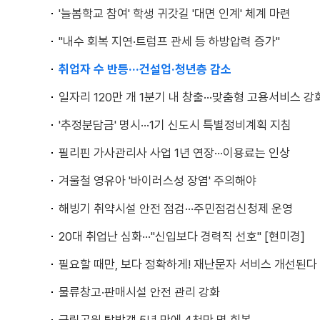
'늘봄학교 참여' 학생 귀갓길 '대면 인계' 체계 마련
"내수 회복 지연·트럼프 관세 등 하방압력 증가"
취업자 수 반등···건설업·청년층 감소
일자리 120만 개 1분기 내 창출···맞춤형 고용서비스 강
'추정분담금' 명시···1기 신도시 특별정비계획 지침
필리핀 가사관리사 사업 1년 연장···이용료는 인상
겨울철 영유아 '바이러스성 장염' 주의해야
해빙기 취약시설 안전 점검···주민점검신청제 운영
20대 취업난 심화···"신입보다 경력직 선호" [현미경]
필요할 때만, 보다 정확하게! 재난문자 서비스 개선된다
물류창고·판매시설 안전 관리 강화