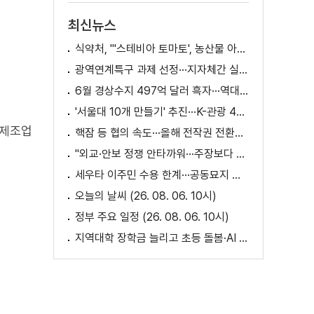
최신뉴스
식약처, "'스테비아 토마토', 농산물 아닌 가공식품"
광역연계특구 과제 선정···지자체간 실증 협력 확대
6월 경상수지 497억 달러 흑자···역대 최대
'서울대 10개 만들기' 추진···K-관광 4천만 시대 준비
 제조업
핵잠 등 협의 속도···올해 전작권 전환시기 결정 추진
"외교·안보 정쟁 안타까워···주장보다 실천 중요"
세우타 이주민 수용 한계···공동묘지 임시 거처 [월드 투데이]
오늘의 날씨 (26. 08. 06. 10시)
정부 주요 일정 (26. 08. 06. 10시)
지역대학 장학금 늘리고 초등 돌봄·AI 교육 확대