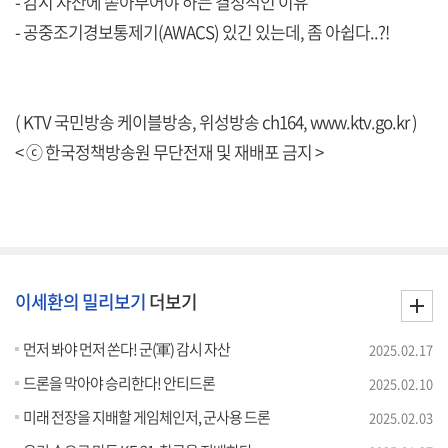
- 감시 자산에 쏟아부어야 하는 결정적인 이유
- 공중조기경보통제기(AWACS) 있긴 있는데, 좀 아쉽다..?!
( KTV 국민방송 케이블방송, 위성방송 ch164,
www.ktv.go.kr
)
< ⓒ 한국정책방송원 무단전재 및 재배포 금지 >
이세환의 밀리보기
더보기
먼저 봐야 먼저 쏜다! 군(軍) 감시 자산
2025.02.17
드론을 막아야 승리한다! 안티드론
2025.02.10
미래 전장을 지배할 게임체인저, 군사용 드론
2025.02.03