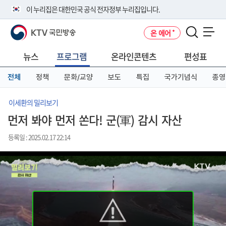
본
메
전
이 누리집은 대한민국 공식 전자정부 누리집입니다.
문
뉴
체
바
바
메
KTV 국민방송
온 에어
로
로
뉴
공식 누리집 주소 확인하기
메뉴 열기
가
가
바
go.kr 주소를 사용하는 누리집은 대한민국 정부기관이 관리하는 누리집입
기
기
로
뉴스
프로그램
온라인콘텐츠
편성표
니다.
가
이밖에 or.kr 또는 .kr등 다른 도메인 주소를 사용하고 있다면 아래 URL에
기
전체
정책
문화/교양
보도
특집
국가기념식
종영
서 도메인 주소를 확인해 보세요
운영중인 공식 누리집보기
이세환의 밀리보기
먼저 봐야 먼저 쏜다! 군(軍) 감시 자산
등록일 : 2025.02.17 22:14