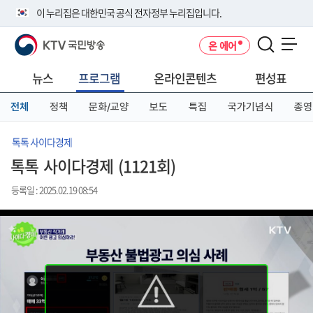
본
메
전
이 누리집은 대한민국 공식 전자정부 누리집입니다.
문
뉴
체
바
바
메
KTV 국민방송
온 에어
로
로
뉴
공식 누리집 주소 확인하기
메뉴 열기
가
가
바
go.kr 주소를 사용하는 누리집은 대한민국 정부기관이 관리하는 누리집입
기
기
로
뉴스
프로그램
온라인콘텐츠
편성표
니다.
가
이밖에 or.kr 또는 .kr등 다른 도메인 주소를 사용하고 있다면 아래 URL에
기
전체
정책
문화/교양
보도
특집
국가기념식
종영
서 도메인 주소를 확인해 보세요
운영중인 공식 누리집보기
톡톡 사이다경제
톡톡 사이다경제 (1121회)
등록일 : 2025.02.19 08:54