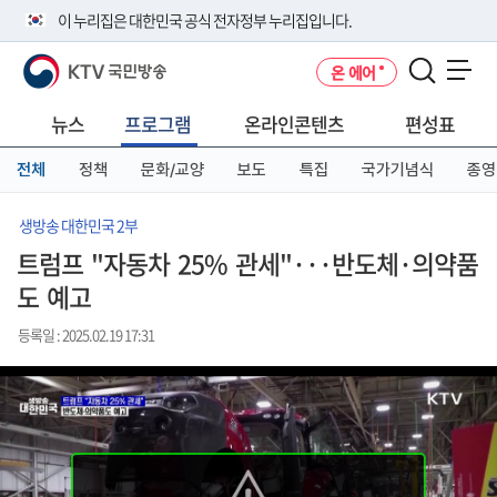
본
메
전
이 누리집은 대한민국 공식 전자정부 누리집입니다.
문
뉴
체
바
바
메
KTV 국민방송
온 에어
로
로
뉴
공식 누리집 주소 확인하기
메뉴 열기
가
가
바
go.kr 주소를 사용하는 누리집은 대한민국 정부기관이 관리하는 누리집입
기
기
로
뉴스
프로그램
온라인콘텐츠
편성표
니다.
가
이밖에 or.kr 또는 .kr등 다른 도메인 주소를 사용하고 있다면 아래 URL에
기
전체
정책
문화/교양
보도
특집
국가기념식
종영
서 도메인 주소를 확인해 보세요
운영중인 공식 누리집보기
생방송 대한민국 2부
트럼프 "자동차 25% 관세"···반도체·의약품
도 예고
등록일 : 2025.02.19 17:31