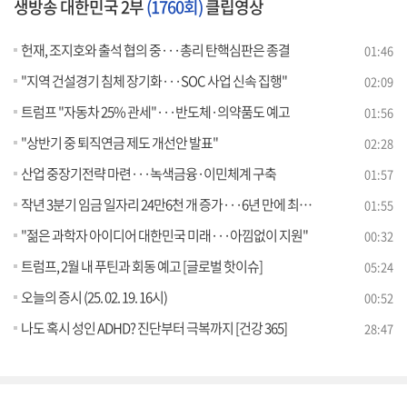
생방송 대한민국 2부
(1760회)
클립영상
헌재, 조지호와 출석 협의 중···총리 탄핵심판은 종결
01:46
"지역 건설경기 침체 장기화···SOC 사업 신속 집행"
02:09
트럼프 "자동차 25% 관세"···반도체·의약품도 예고
01:56
"상반기 중 퇴직연금 제도 개선안 발표"
02:28
산업 중장기전략 마련···녹색금융·이민체계 구축
01:57
작년 3분기 임금 일자리 24만6천 개 증가···6년 만에 최저폭
01:55
"젊은 과학자 아이디어 대한민국 미래···아낌없이 지원"
00:32
트럼프, 2월 내 푸틴과 회동 예고 [글로벌 핫이슈]
05:24
오늘의 증시 (25. 02. 19. 16시)
00:52
나도 혹시 성인 ADHD? 진단부터 극복까지 [건강 365]
28:47