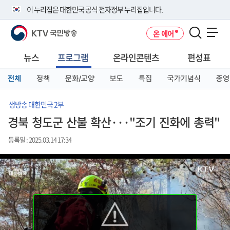
본
메
전
이 누리집은 대한민국 공식 전자정부 누리집입니다.
문
뉴
체
바
바
메
KTV 국민방송
온 에어
로
로
뉴
공식 누리집 주소 확인하기
메뉴 열기
가
가
바
go.kr 주소를 사용하는 누리집은 대한민국 정부기관이 관리하는 누리집입
기
기
로
뉴스
프로그램
온라인콘텐츠
편성표
니다.
가
이밖에 or.kr 또는 .kr등 다른 도메인 주소를 사용하고 있다면 아래 URL에
기
전체
정책
문화/교양
보도
특집
국가기념식
종영
서 도메인 주소를 확인해 보세요
운영중인 공식 누리집보기
생방송 대한민국 2부
경북 청도군 산불 확산···"조기 진화에 총력"
등록일 : 2025.03.14 17:34