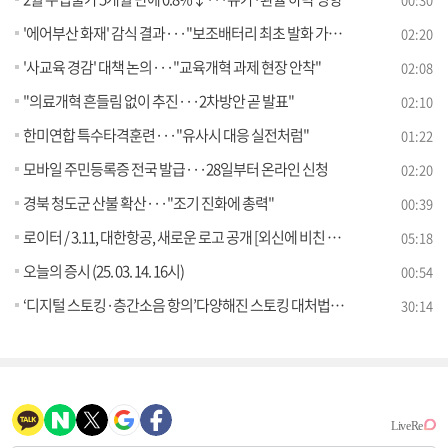
'에어부산 화재' 감식 결과···"보조배터리 최초 발화 가능성"
02:20
'사교육 경감' 대책 논의···"교육개혁 과제 현장 안착"
02:08
"의료개혁 흔들림 없이 추진···2차방안 곧 발표"
02:10
한미연합 특수타격훈련···"유사시 대응 실전처럼"
01:22
모바일 주민등록증 전국 발급···28일부터 온라인 신청
02:20
경북 청도군 산불 확산···"조기 진화에 총력"
00:39
로이터 / 3.11, 대한항공, 새로운 로고 공개 [외신에 비친 한국]
05:18
오늘의 증시 (25. 03. 14. 16시)
00:54
‘디지털 스토킹·층간소음 항의’다양해진 스토킹 대처법은? [잘 사는 법]
30:14