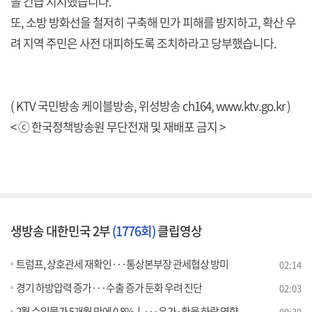
을 긴급 지시했습니다.
또, 소방 방화선을 철저히 구축해 민가 피해를 방지하고, 확산 우
려 지역 주민은 사전 대피하도록 조치하라고 당부했습니다.
( KTV 국민방송 케이블방송, 위성방송 ch164,
www.ktv.go.kr
)
< ⓒ 한국정책방송원 무단전재 및 재배포 금지 >
생방송 대한민국 2부
(1776회)
클립영상
트럼프, 상호관세 재확인···통상본부장 관세협상 방미
02:14
경기 하방압력 증가···수출 증가 둔화 우려 진단
02:03
2월 수입물가 5개월 만에 0.8%↓···유가·환율 하락 영향
00:30