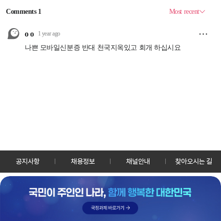
공지사항
채용정보
채널안내
찾아오시는 길
30128 세종특별자치시 정부2청사로 13 한국정책방송원 KTV
TEL: 044-204-8000
Copyrightⓒ KTV 국민방송 All Rights Reserved.
PC버전
앱 다운로드