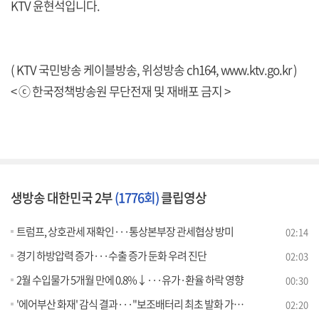
KTV 윤현석입니다.
( KTV 국민방송 케이블방송, 위성방송 ch164,
www.ktv.go.kr
)
< ⓒ 한국정책방송원 무단전재 및 재배포 금지 >
생방송 대한민국 2부
(1776회)
클립영상
트럼프, 상호관세 재확인···통상본부장 관세협상 방미
02:14
경기 하방압력 증가···수출 증가 둔화 우려 진단
02:03
2월 수입물가 5개월 만에 0.8%↓···유가·환율 하락 영향
00:30
'에어부산 화재' 감식 결과···"보조배터리 최초 발화 가능성"
02:20