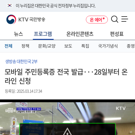
본
메
전
이 누리집은 대한민국 공식 전자정부 누리집입니다.
문
뉴
체
바
바
메
KTV 국민방송
온 에어
로
로
뉴
공식 누리집 주소 확인하기
메뉴 열기
가
가
바
go.kr 주소를 사용하는 누리집은 대한민국 정부기관이 관리하는 누리집입
기
기
로
뉴스
프로그램
온라인콘텐츠
편성표
니다.
가
이밖에 or.kr 또는 .kr등 다른 도메인 주소를 사용하고 있다면 아래 URL에
기
전체
정책
문화/교양
보도
특집
국가기념식
종영
서 도메인 주소를 확인해 보세요
운영중인 공식 누리집보기
생방송 대한민국 2부
모바일 주민등록증 전국 발급···28일부터 온
라인 신청
등록일 : 2025.03.14 17:34