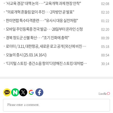
'사교육 경감' 대책 논의···"교육개혁 과제 현장 안착"
02:08
"의료개혁 흔들림 없이 추진···2차방안 곧 발표"
02:10
한미연합 특수타격훈련···"유사시 대응 실전처럼"
01:22
모바일 주민등록증 전국 발급···28일부터 온라인 신청
02:20
경북 청도군 산불 확산···"조기 진화에 총력"
00:39
로이터 / 3.11, 대한항공, 새로운 로고 공개 [외신에 비친 한국]
05:18
오늘의 증시 (25. 03. 14. 16시)
00:54
‘디지털 스토킹·층간소음 항의’다양해진 스토킹 대처법은? [잘 사는 법]
30:14