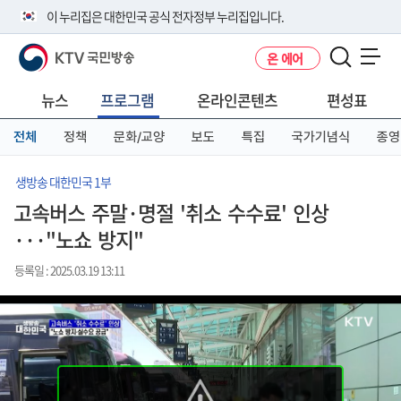
본
메
전
이 누리집은 대한민국 공식 전자정부 누리집입니다.
문
뉴
체
바
바
메
KTV 국민방송
온 에어
로
로
뉴
공식 누리집 주소 확인하기
메뉴 열기
가
가
바
go.kr 주소를 사용하는 누리집은 대한민국 정부기관이 관리하는 누리집입
기
기
로
뉴스
프로그램
온라인콘텐츠
편성표
니다.
가
이밖에 or.kr 또는 .kr등 다른 도메인 주소를 사용하고 있다면 아래 URL에
기
전체
정책
문화/교양
보도
특집
국가기념식
종영
서 도메인 주소를 확인해 보세요
운영중인 공식 누리집보기
생방송 대한민국 1부
고속버스 주말·명절 '취소 수수료' 인상
···"노쇼 방지"
등록일 : 2025.03.19 13:11