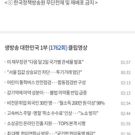
< ⓒ 한국정책방송원 무단전재 및 재배포 금지 >
생방송 대한민국 1부
(1762회)
클립영상
미 재무장관 "다음 달 2일 국가별 관세율 발표"
01:57
"서울 집값 상승요인 차단···투기거래 엄단"
00:33
어린이 통학버스 안전점검···합동점검반 구성
02:13
감기약에 마약 성분이···불법 의약품 반입 급증
02:13
비전문취업 외국인 30만 명···'월소득 200만 원 이상' 98%
01:54
고속버스 주말·명절 '취소 수수료' 인상···"노쇼 방지"
02:44
소상공인 온라인 진출 지원···TOPS 본격 시행
01:55
최 대행, 한미연합사 방문···"굳건한 한미동맹 체감"
01:26