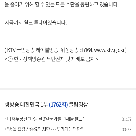
을 줄이기 위해 할 수 있는 모든 수단을 동원하고 있습니다.
지금까지 월드 투데이였습니다.
( KTV 국민방송 케이블방송, 위성방송 ch164,
www.ktv.go.kr
)
< ⓒ 한국정책방송원 무단전재 및 재배포 금지 >
생방송 대한민국 1부
(1762회)
클립영상
미 재무장관 "다음 달 2일 국가별 관세율 발표"
01:57
"서울 집값 상승요인 차단···투기거래 엄단"
00:33