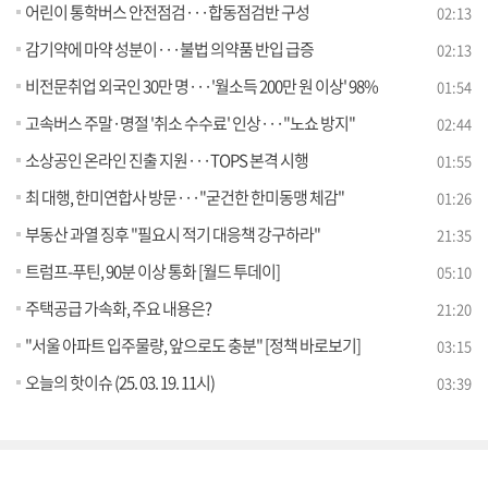
어린이 통학버스 안전점검···합동점검반 구성
02:13
감기약에 마약 성분이···불법 의약품 반입 급증
02:13
비전문취업 외국인 30만 명···'월소득 200만 원 이상' 98%
01:54
고속버스 주말·명절 '취소 수수료' 인상···"노쇼 방지"
02:44
소상공인 온라인 진출 지원···TOPS 본격 시행
01:55
최 대행, 한미연합사 방문···"굳건한 한미동맹 체감"
01:26
부동산 과열 징후 "필요시 적기 대응책 강구하라"
21:35
트럼프-푸틴, 90분 이상 통화 [월드 투데이]
05:10
주택공급 가속화, 주요 내용은?
21:20
"서울 아파트 입주물량, 앞으로도 충분" [정책 바로보기]
03:15
오늘의 핫이슈 (25. 03. 19. 11시)
03:39