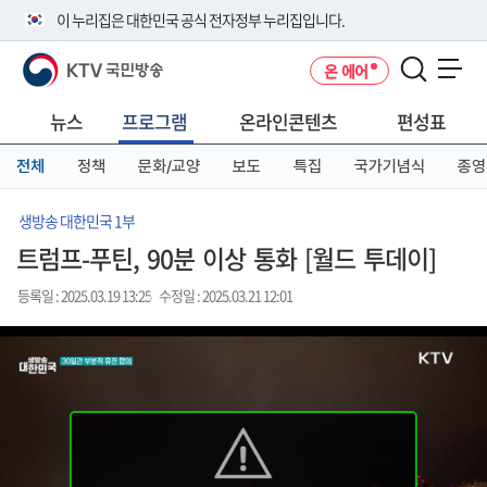
본
메
전
이 누리집은 대한민국 공식 전자정부 누리집입니다.
문
뉴
체
바
바
메
KTV 국민방송
온 에어
로
로
뉴
공식 누리집 주소 확인하기
메뉴 열기
가
가
바
go.kr 주소를 사용하는 누리집은 대한민국 정부기관이 관리하는 누리집입
기
기
로
뉴스
프로그램
온라인콘텐츠
편성표
니다.
가
이밖에 or.kr 또는 .kr등 다른 도메인 주소를 사용하고 있다면 아래 URL에
기
전체
정책
문화/교양
보도
특집
국가기념식
종영
서 도메인 주소를 확인해 보세요
운영중인 공식 누리집보기
생방송 대한민국 1부
트럼프-푸틴, 90분 이상 통화 [월드 투데이]
등록일 : 2025.03.19 13:25
수정일 : 2025.03.21 12:01