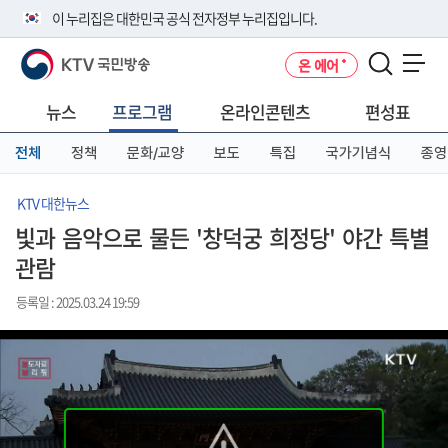
본
메
전
이 누리집은 대한민국 공식 전자정부 누리집입니다.
문
뉴
체
바
바
메
KTV 국민방송
온 에어
로
로
뉴
공식 누리집 주소 확인하기
메뉴 열기
가
가
바
go.kr 주소를 사용하는 누리집은 대한민국 정부기관이 관리하는 누리집입
기
기
로
뉴스
프로그램
온라인콘텐츠
편성표
니다.
가
이밖에 or.kr 또는 .kr등 다른 도메인 주소를 사용하고 있다면 아래 URL에
기
전체
정책
문화/교양
보도
특집
국가기념식
종영
서 도메인 주소를 확인해 보세요
운영중인 공식 누리집보기
KTV 대한뉴스
빛과 음악으로 물든 '창덕궁 희정당' 야간 특별
관람
등록일 : 2025.03.24 19:59