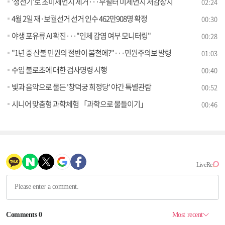
'정전기'로 초미세먼지 제거···무필터 미세먼지 저감장치
02:24
4월 2일 재·보궐선거 선거 인수 462만908명 확정
00:30
야생 포유류 AI 확진···"인체 감염 여부 모니터링"
00:28
"1년 중 산불 민원의 절반이 봄철에?"···민원주의보 발령
01:03
수입 불로초에 대한 검사명령 시행
00:40
빛과 음악으로 물든 '창덕궁 희정당' 야간 특별관람
00:52
시니어 맞춤형 과학체험 「과학으로 물들이기」
00:46