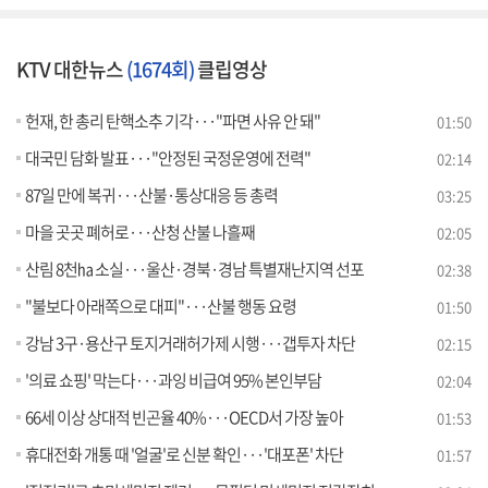
KTV 대한뉴스
(1674회)
클립영상
헌재, 한 총리 탄핵소추 기각···"파면 사유 안 돼"
01:50
대국민 담화 발표···"안정된 국정운영에 전력"
02:14
87일 만에 복귀···산불·통상대응 등 총력
03:25
마을 곳곳 폐허로···산청 산불 나흘째
02:05
산림 8천㏊ 소실···울산·경북·경남 특별재난지역 선포
02:38
"불보다 아래쪽으로 대피"···산불 행동 요령
01:50
강남 3구·용산구 토지거래허가제 시행···갭투자 차단
02:15
'의료 쇼핑' 막는다···과잉 비급여 95% 본인부담
02:04
66세 이상 상대적 빈곤율 40%···OECD서 가장 높아
01:53
휴대전화 개통 때 '얼굴'로 신분 확인···'대포폰' 차단
01:57